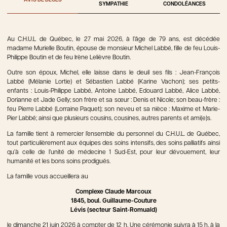
AVIS DE DÉCÈS
SYMPATHIE
CONDOLÉANCES
Au C.H.U.L de Québec, le 27 mai 2026, à l’âge de 79 ans, est décédée
madame Murielle Boutin, épouse de monsieur Michel Labbé, fille de feu Louis-
Philippe Boutin et de feu Irène Lelièvre Boutin.
Outre son époux, Michel, elle laisse dans le deuil ses fils : Jean-François
Labbé (Mélanie Lortie) et Sébastien Labbé (Karine Vachon); ses petits-
enfants : Louis-Philippe Labbé, Antoine Labbé, Edouard Labbé, Alice Labbé,
Dorianne et Jade Gelly; son frère et sa sœur : Denis et Nicole; son beau-frère :
feu Pierre Labbé (Lorraine Paquet); son neveu et sa nièce : Maxime et Marie-
Pier Labbé; ainsi que plusieurs cousins, cousines, autres parents et ami(e)s.
La famille tient à remercier l’ensemble du personnel du C.H.U.L. de Québec,
tout particulièrement aux équipes des soins intensifs, des soins palliatifs ainsi
qu’à celle de l’unité de médecine 1 Sud-Est, pour leur dévouement, leur
humanité et les bons soins prodigués.
La famille vous accueillera au
Complexe Claude Marcoux
1845, boul. Guillaume-Couture
Lévis (secteur Saint-Romuald)
le dimanche 21 juin 2026 à compter de 12 h. Une cérémonie suivra à 15 h, à la