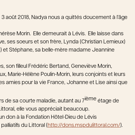
n du 3 août 2018, Nadya nous a quittés doucement à l’âge
hérèse Morin. Elle demeurait à Lévis. Elle laisse dans
Eve, ses soeurs et son frère, Lynda (Christian Lemieux)
and) et Stéphane, sa belle-mère madame Jeannine
s, son filleul Frédéric Bertand, Geneviève Morin,
 Marie-Hélène Poulin-Morin, leurs conjoints et leurs
ses amies pour la vie France, Johanne et Lise ainsi que
ième
rs de sa courte maladie, autant au 7
étage de
 Littoral, elle vous appréciait beaucoup.
n don à la Fondation Hôtel-Dieu de Lévis
alliatifs du Littoral (
http://dons.mspdulittoral.com/
).