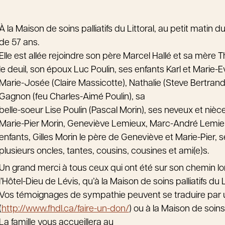
À la Maison de soins palliatifs du Littoral, au petit mati
de 57 ans.
Elle est allée rejoindre son père Marcel Hallé et sa mère T
le deuil, son époux Luc Poulin, ses enfants Karl et Marie-
Marie-Josée (Claire Massicotte), Nathalie (Steve Bertr
Gagnon (feu Charles-Aimé Poulin), sa
belle-soeur Lise Poulin (Pascal Morin), ses neveux et nièce
Marie-Pier Morin, Geneviève Lemieux, Marc-André Lemieux,
enfants, Gilles Morin le père de Geneviève et Marie-Pier, 
plusieurs oncles, tantes, cousins, cousines et ami(e)s.
Un grand merci à tous ceux qui ont été sur son chemin lo
l’Hôtel-Dieu de Lévis, qu’à la Maison de soins palliatifs du
Vos témoignages de sympathie peuvent se traduire par u
(
http://www.fhdl.ca/faire-un-don/
) ou à la Maison de soins p
La famille vous accueillera au