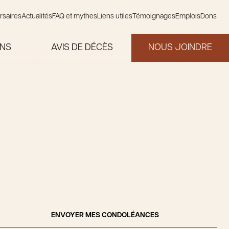
rsaires
Actualités
FAQ et mythes
Liens utiles
Témoignages
Emplois
Dons
ONS
AVIS DE DÉCÈS
NOUS JOINDRE
ENVOYER MES CONDOLÉANCES