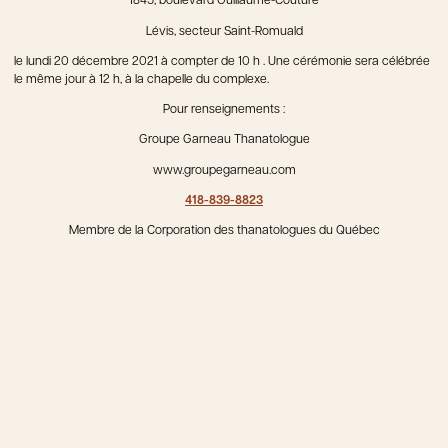
1845, boulevard Guillaume-Couture
Lévis, secteur Saint-Romuald
le lundi 20 décembre 2021 à compter de 10 h . Une cérémonie sera célébrée
le même jour à 12 h, à la chapelle du complexe.
Pour renseignements :
Groupe Garneau Thanatologue
www.groupegarneau.com
418-839-8823
Membre de la Corporation des thanatologues du Québec