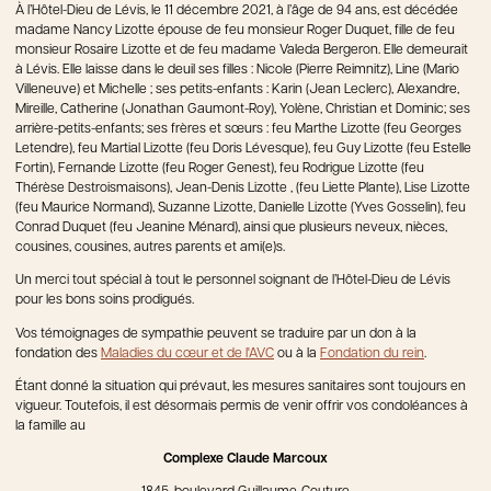
À l’Hôtel-Dieu de Lévis, le 11 décembre 2021, à l’âge de 94 ans, est décédée
madame Nancy Lizotte épouse de feu monsieur Roger Duquet, fille de feu
monsieur Rosaire Lizotte et de feu madame Valeda Bergeron. Elle demeurait
à Lévis. Elle laisse dans le deuil ses filles : Nicole (Pierre Reimnitz), Line (Mario
Villeneuve) et Michelle ; ses petits-enfants : Karin (Jean Leclerc), Alexandre,
Mireille, Catherine (Jonathan Gaumont-Roy), Yolène, Christian et Dominic; ses
arrière-petits-enfants; ses frères et sœurs : feu Marthe Lizotte (feu Georges
Letendre), feu Martial Lizotte (feu Doris Lévesque), feu Guy Lizotte (feu Estelle
Fortin), Fernande Lizotte (feu Roger Genest), feu Rodrigue Lizotte (feu
Thérèse Destroismaisons), Jean-Denis Lizotte , (feu Liette Plante), Lise Lizotte
(feu Maurice Normand), Suzanne Lizotte, Danielle Lizotte (Yves Gosselin), feu
Conrad Duquet (feu Jeanine Ménard), ainsi que plusieurs neveux, nièces,
cousines, cousines, autres parents et ami(e)s.
Un merci tout spécial à tout le personnel soignant de l’Hôtel-Dieu de Lévis
pour les bons soins prodigués.
Vos témoignages de sympathie peuvent se traduire par un don à la
fondation des
Maladies du cœur et de l'AVC
ou à la
Fondation du rein
.
Étant donné la situation qui prévaut, les mesures sanitaires sont toujours en
vigueur. Toutefois, il est désormais permis de venir offrir vos condoléances à
la famille au
Complexe Claude Marcoux