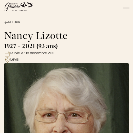
RETOUR
À PROPOS
NOS SERVICES
Nancy Lizotte
NOS PRODUITS
1927 - 2021 (93 ans)
NOTRE ÉQUIPE
Publié le :
13 décembre 2021
NOS SALONS
Lévis
AVIS DE DÉCÈS
Actualités
FAQ et mythes
Liens utiles
Témoignages
Emplois
Dons