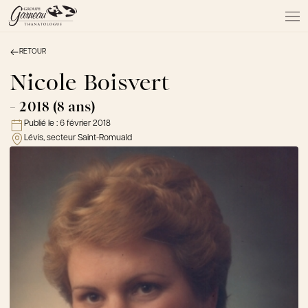
RETOUR
À PROPOS
NOS SERVICES
Nicole Boisvert
NOS PRODUITS
- 2018 (8 ans)
NOTRE ÉQUIPE
Publié le :
6 février 2018
NOS SALONS
Lévis, secteur Saint-Romuald
AVIS DE DÉCÈS
Actualités
FAQ et mythes
Liens utiles
Témoignages
Emplois
Dons