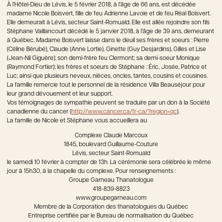
À l’Hôtel-Dieu de Lévis, le 5 février 2018, à l’âge de 66 ans, est décédée
madame Nicole Boisvert, fille de feu Adrienne Lavoie et de feu Réal Boisvert.
Elle demeurait à Lévis, secteur Saint-Romuald. Elle est allée rejoindre son fils
Stéphane Vaillancourt décédé le 5 janvier 2018, à l’âge de 39 ans, demeurant
à Québec. Madame Boisvert laisse dans le deuil ses frères et soeurs : Pierre
(Céline Bérubé), Claude (Anne Lortie), Ginette (Guy Desjardins), Gilles et Lise
(Jean-Nil Giguère); son demi-frère feu Clermont; sa demi-soeur Monique
(Raymond Fortier); les frères et soeurs de Stéphane : Éric, Josée, Patrice et
Luc; ainsi que plusieurs neveux, nièces, oncles, tantes, cousins et cousines.
La famille remercie tout le personnel de la résidence Villa Beauséjour pour
leur grand dévouement et leur support.
Vos témoignages de sympathie peuvent se traduire par un don à la Société
canadienne du cancer (
http://www.cancer.ca/fr-ca/?region=qc
).
La famille de Nicole et Stéphane vous accueillera au
Complexe Claude Marcoux
1845, boulevard Guillaume-Couture
Lévis, secteur Saint-Romuald
le samedi 10 février à compter de 13h. La cérémonie sera célébrée le même
jour à 15h30, à la chapelle du complexe. Pour renseignements :
Groupe Garneau Thanatologue
418-839-8823
www.groupegarneau.com
Membre de la Corporation des thanatologues du Québec
Entreprise certifiée par le Bureau de normalisation du Québec