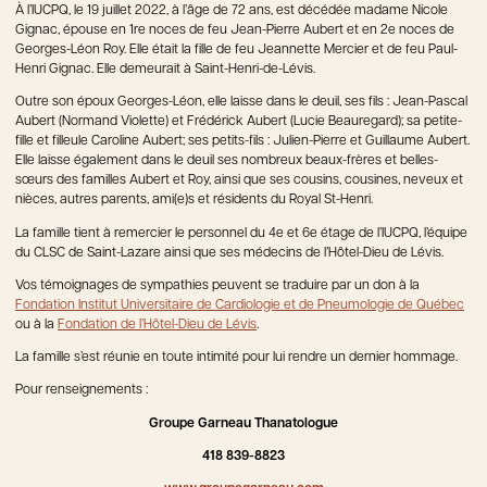
À l’IUCPQ, le 19 juillet 2022, à l’âge de 72 ans, est décédée madame Nicole
Gignac, épouse en 1re noces de feu Jean-Pierre Aubert et en 2e noces de
Georges-Léon Roy. Elle était la fille de feu Jeannette Mercier et de feu Paul-
Henri Gignac. Elle demeurait à Saint-Henri-de-Lévis.
Outre son époux Georges-Léon, elle laisse dans le deuil, ses fils : Jean-Pascal
Aubert (Normand Violette) et Frédérick Aubert (Lucie Beauregard); sa petite-
fille et filleule Caroline Aubert; ses petits-fils : Julien-Pierre et Guillaume Aubert.
Elle laisse également dans le deuil ses nombreux beaux-frères et belles-
sœurs des familles Aubert et Roy, ainsi que ses cousins, cousines, neveux et
nièces, autres parents, ami(e)s et résidents du Royal St-Henri.
La famille tient à remercier le personnel du 4e et 6e étage de l’IUCPQ, l’équipe
du CLSC de Saint-Lazare ainsi que ses médecins de l’Hôtel-Dieu de Lévis.
Vos témoignages de sympathies peuvent se traduire par un don à la
Fondation Institut Universitaire de Cardiologie et de Pneumologie de Québec
ou à la
Fondation de l’Hôtel-Dieu de Lévis
.
La famille s’est réunie en toute intimité pour lui rendre un dernier hommage.
Pour renseignements :
Groupe Garneau Thanatologue
418 839-8823