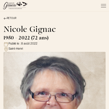
RETOUR
À PROPOS
NOS SERVICES
Nicole Gignac
NOS PRODUITS
1950 - 2022 (72 ans)
NOTRE ÉQUIPE
Publié le :
8 août 2022
NOS SALONS
Saint-Henri
AVIS DE DÉCÈS
Actualités
FAQ et mythes
Liens utiles
Témoignages
Emplois
Dons