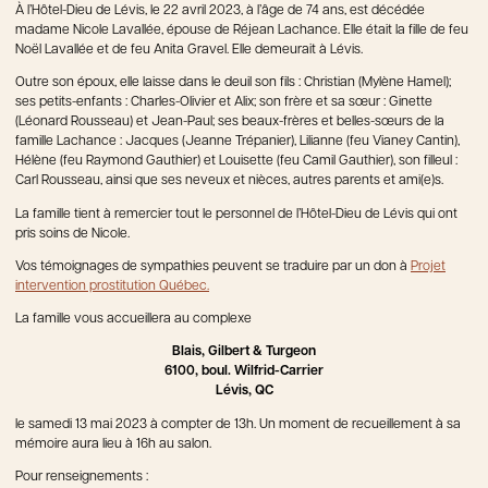
À l’Hôtel-Dieu de Lévis, le 22 avril 2023, à l’âge de 74 ans, est décédée
madame Nicole Lavallée, épouse de Réjean Lachance. Elle était la fille de feu
Noël Lavallée et de feu Anita Gravel. Elle demeurait à Lévis.
Outre son époux, elle laisse dans le deuil son fils : Christian (Mylène Hamel);
ses petits-enfants : Charles-Olivier et Alix; son frère et sa sœur : Ginette
(Léonard Rousseau) et Jean-Paul; ses beaux-frères et belles-sœurs de la
famille Lachance : Jacques (Jeanne Trépanier), Lilianne (feu Vianey Cantin),
Hélène (feu Raymond Gauthier) et Louisette (feu Camil Gauthier), son filleul :
Carl Rousseau, ainsi que ses neveux et nièces, autres parents et ami(e)s.
La famille tient à remercier tout le personnel de l’Hôtel-Dieu de Lévis qui ont
pris soins de Nicole.
Vos témoignages de sympathies peuvent se traduire par un don à
Projet
intervention prostitution Québec.
La famille vous accueillera au complexe
Blais, Gilbert & Turgeon
6100, boul. Wilfrid-Carrier
Lévis, QC
le samedi 13 mai 2023 à compter de 13h. Un moment de recueillement à sa
mémoire aura lieu à 16h au salon.
Pour renseignements :