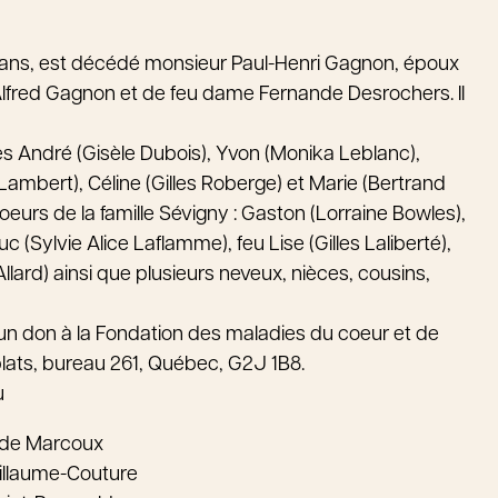
 ans, est décédé monsieur Paul-Henri Gagnon, époux
 Alfred Gagnon et de feu dame Fernande Desrochers. Il
res André (Gisèle Dubois), Yvon (Monika Leblanc),
Lambert), Céline (Gilles Roberge) et Marie (Bertrand
oeurs de la famille Sévigny : Gaston (Lorraine Bowles),
 (Sylvie Alice Laflamme), feu Lise (Gilles Laliberté),
llard) ainsi que plusieurs neveux, nièces, cousins,
n don à la Fondation des maladies du coeur et de
plats, bureau 261, Québec, G2J 1B8.
u
ude Marcoux
illaume-Couture