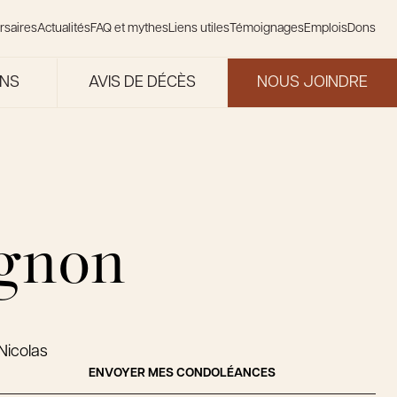
rsaires
Actualités
FAQ et mythes
Liens utiles
Témoignages
Emplois
Dons
ONS
AVIS DE DÉCÈS
NOUS JOINDRE
agnon
Nicolas
ENVOYER MES CONDOLÉANCES