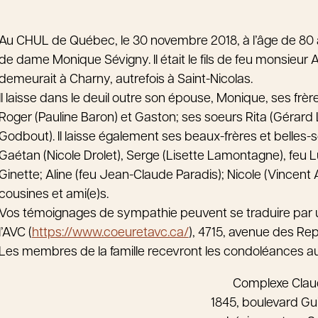
Au CHUL de Québec, le 30 novembre 2018, à l’âge de 80
de dame Monique Sévigny. Il était le fils de feu monsieur
demeurait à Charny, autrefois à Saint-Nicolas.
Il laisse dans le deuil outre son épouse, Monique, ses frè
Roger (Pauline Baron) et Gaston; ses soeurs Rita (Gérard 
Godbout). Il laisse également ses beaux-frères et belles-s
Gaétan (Nicole Drolet), Serge (Lisette Lamontagne), feu Luc
Ginette; Aline (feu Jean-Claude Paradis); Nicole (Vincent A
cousines et ami(e)s.
Vos témoignages de sympathie peuvent se traduire par u
l’AVC (
https://www.coeuretavc.ca/
), 4715, avenue des Re
Les membres de la famille recevront les condoléances a
Complexe Cla
1845, boulevard Gu