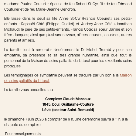
madame Pauline Couturier, épouse de feu Robert St-Cyr, fille de feu Edmond
Couturier et de feu Marie-Jeanne Gendron.
Elle laisse dans le deuil sa fille Annie St-Cyr (Francis Coeuret); ses petits-
enfants : Raphaël Côté (Philippe Ouellet) et Audrey-Anne Côté (Jonathan
Michaud); le père de ses petits-enfants, Francis Côté; sa sœur Janine et son
frère Jacques; ainsi que plusieurs neveux, nièces, cousins, cousines, autres
parents et ami(e)s.
La famille tient à remercier sincèrement le Dr Michel Tremblay pour son
empathie, sa présence et sa très grande humanité, ainsi que tout le
personnel de la Maison de soins palliatifs du Littoral pour les excellents soins
prodigués.
Les témoignages de sympathie peuvent se traduire par un don à la
Maison
de soins palliatifs du Littoral.
La famille vous accueillera au
Complexe Claude Marcoux
1845, boul. Guillaume-Couture
Lévis (secteur Saint-Romuald)
le dimanche 7 juin 2026 à compter de 9 h. Une cérémonie suivra à 11 h, à la
chapelle du complexe.
Pour renseignements :