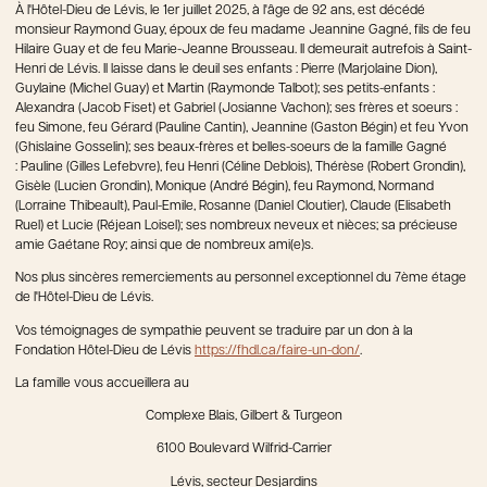
À l'Hôtel-Dieu de Lévis, le 1er juillet 2025, à l'âge de 92 ans, est décédé
monsieur Raymond Guay, époux de feu madame Jeannine Gagné, fils de feu
Hilaire Guay et de feu Marie-Jeanne Brousseau. Il demeurait autrefois à Saint-
Henri de Lévis. Il laisse dans le deuil ses enfants : Pierre (Marjolaine Dion),
Guylaine (Michel Guay) et Martin (Raymonde Talbot); ses petits-enfants :
Alexandra (Jacob Fiset) et Gabriel (Josianne Vachon); ses frères et soeurs :
feu Simone, feu Gérard (Pauline Cantin), Jeannine (Gaston Bégin) et feu Yvon
(Ghislaine Gosselin); ses beaux-frères et belles-soeurs de la famille Gagné
: Pauline (Gilles Lefebvre), feu Henri (Céline Deblois), Thérèse (Robert Grondin),
Gisèle (Lucien Grondin), Monique (André Bégin), feu Raymond, Normand
(Lorraine Thibeault), Paul-Emile, Rosanne (Daniel Cloutier), Claude (Elisabeth
Ruel) et Lucie (Réjean Loisel); ses nombreux neveux et nièces; sa précieuse
amie Gaétane Roy; ainsi que de nombreux ami(e)s.
Nos plus sincères remerciements au personnel exceptionnel du 7ème étage
de l'Hôtel-Dieu de Lévis.
Vos témoignages de sympathie peuvent se traduire par un don à la
Fondation Hôtel-Dieu de Lévis
https://fhdl.ca/faire-un-don/
.
La famille vous accueillera au
Complexe Blais, Gilbert & Turgeon
6100 Boulevard Wilfrid-Carrier
Lévis, secteur Desjardins