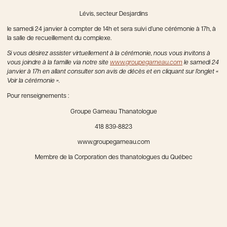
Lévis, secteur Desjardins
le samedi 24 janvier à compter de 14h et sera suivi d’une cérémonie à 17h, à
la salle de recueillement du complexe.
Si vous désirez assister virtuellement à la cérémonie, nous vous invitons à
vous joindre à la famille via notre site
www.groupegarneau.com
le samedi 24
janvier à 17h en allant consulter son avis de décès et en cliquant sur l’onglet «
Voir la cérémonie ».
Pour renseignements :
Groupe Garneau Thanatologue
418 839-8823
www.groupegarneau.com
Membre de la Corporation des thanatologues du Québec