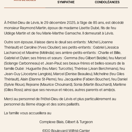
AVIS DE DÉCÈS
SYMPATHIE
CONDOLÉANCES
À l’Hôtel-Dieu de Lévis, le 29 décembre 2025, à l’âge de 85 ans, est décédé
monsieur Raymond Martin, époux de madame Lisette Dubé, fils de feu
Uldège Martin et de feu Marie-Marthe Gamache. Il demeurait à Lévis.
Outre son épouse, il laisse dans le deuil ses enfants : Michel (Joanne
Thériault) et Caroline (Yves Cloutier); ses petits-enfants : Gabriel (Jessica
Lachance) et Maxime (Mélinda); ses arrière-petits-enfants : Charlie et Billie,
Gabriel et Dylan; ses frères et sœurs : Gemma (feu Gilbert Belzile), feu Marcel
(Solange Carbonneau) et Jean-Paul; ses beaux-frères et belles-soeurs de la
famille Dubé : Huguette (feu Marc Turcotte), Thérèse (Jean Berchmans), feu
Jean-Guy (Jocelyne Langlois), Marcel (Denise Beaulieu), Micheline (feu Giles
Thériault), Alain (Dianne St-Pierre), feu Jacqueline (Fabien Boucher), feu Daniel
(Sylvie Rioux), Rejeane (Maurice Chouinard), Sonia (Martin Bouchard), Marlène
(Gilles Ross); ainsi que ses neveux et nièces, autres parents et ami(e)s.
Merci au personnel de l’Hôtel-Dieu de Lévis et plus particulièrement au
personnel du 8ème étage et des soins palliatifs.
La famille vous accueillera au
Complexe Blais, Gilbert & Turgeon
6100 Boulevard Wilfrid-Carrier