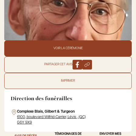
VOIR LA CÉRÉMONIE
PARTAGER CET AVIS
IMPRIMER
Direction des funérailles
Complexe Blais, Gilbert & Turgeon
6100, boulevard Wilfrid-Carrier, Lévis , (QC)
G6Y 9X9
TÉMOIGNAGES DE
ENVOYER MES