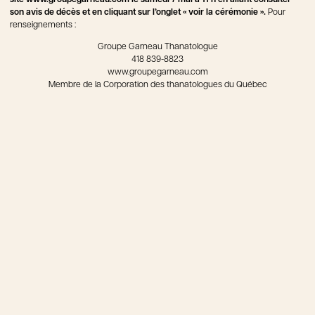
site www.groupegarneau.com le samedi 7 mai à 11 h en allant consulter
son avis de décès et en cliquant sur l’onglet « voir la cérémonie ».
Pour
renseignements :
Groupe Garneau Thanatologue
418 839-8823
www.groupegarneau.com
Membre de la Corporation des thanatologues du Québec