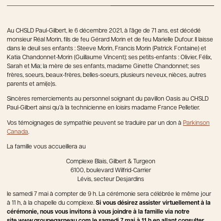
Au CHSLD Paul-Gilbert, le 6 décembre 2021, à l’âge de 71 ans, est décédé
monsieur Réal Morin, fils de feu Gérard Morin et de feu Marielle Dufour. Il laisse
dans le deuil ses enfants : Steeve Morin, Francis Morin (Patrick Fontaine) et
Katia Chandonnet-Morin (Guillaume Vincent); ses petits-enfants : Olivier, Félix,
Sarah et Mia; la mère de ses enfants, madame Ginette Chandonnet; ses
frères, soeurs, beaux-frères, belles-soeurs, plusieurs neveux, nièces, autres
parents et ami(e)s.
Sincères remerciements au personnel soignant du pavillon Oasis au CHSLD
Paul-Gilbert ainsi qu’à la technicienne en loisirs madame France Pelletier.
Vos témoignages de sympathie peuvent se traduire par un don à
Parkinson
Canada
.
La famille vous accueillera au
Complexe Blais, Gilbert & Turgeon
6100, boulevard Wilfrid-Carrier
Lévis, secteur Desjardins
le samedi 7 mai à compter de 9 h. La cérémonie sera célébrée le même jour
à 11 h, à la chapelle du complexe.
Si vous désirez assister virtuellement à la
cérémonie, nous vous invitons à vous joindre à la famille via notre