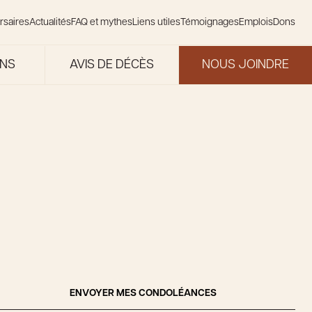
rsaires
Actualités
FAQ et mythes
Liens utiles
Témoignages
Emplois
Dons
ONS
AVIS DE DÉCÈS
NOUS JOINDRE
ENVOYER MES CONDOLÉANCES