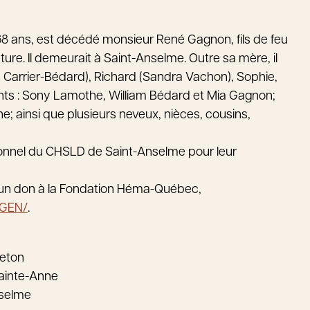
68 ans, est décédé monsieur René Gagnon, fils de feu
. Il demeurait à Saint-Anselme. Outre sa mère, il
me Carrier-Bédard), Richard (Sandra Vachon), Sophie,
nts : Sony Lamothe, William Bédard et Mia Gagnon;
e; ainsi que plusieurs neveux, nièces, cousins,
rsonnel du CHSLD de Saint-Anselme pour leur
 un don à la Fondation Héma-Québec,
/GEN/
.
reton
ainte-Anne
nselme