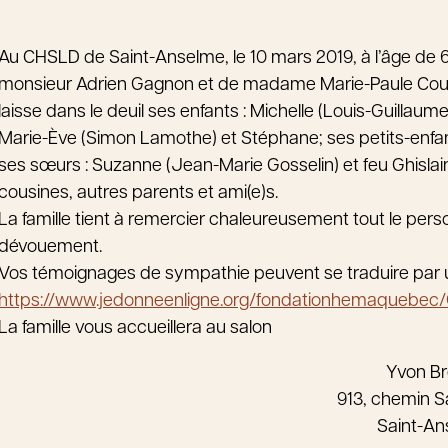
Au CHSLD de Saint-Anselme, le 10 mars 2019, à l’âge de 
monsieur Adrien Gagnon et de madame Marie-Paule Couture
laisse dans le deuil ses enfants : Michelle (Louis-Guillau
Marie-Ève (Simon Lamothe) et Stéphane; ses petits-enfa
ses sœurs : Suzanne (Jean-Marie Gosselin) et feu Ghislain
cousines, autres parents et ami(e)s.
La famille tient à remercier chaleureusement tout le pe
dévouement.
Vos témoignages de sympathie peuvent se traduire par
https://www.jedonneenligne.org/fondationhemaquebec
La famille vous accueillera au salon
Yvon B
913, chemin S
Saint-A