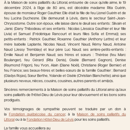
À la Maison de soins palliatifs du Littoral, entourée de ceux qu'elle aime, le 19
décembre 2024, à l'âge de 80 ans, est décédée madame Rita Guérin,
épouse de monsieur Roger Gauthier. Elle était la fille de feu Lionel Guérin et de
feu Lucina Duchesne. Elle demeurait à Lévis, dans le secteur Saint-Jean-
Chrysostome. Outre son époux, elle laisse dans le deuil ses enfants : Silvain et
Janic (Dany Thibodeau et ses enfants : Nicolas (Jessica Gauthier et leur fille
Livia) et Samuel (Frédérique Rancourt et leurs filles Sofia et Emma)); ses
petits-enfants : Patrick Gauthier, Roxanne Gauthier (Anthony Lettre) et leur
mère Isabelle Laplante, Nicolas Naud, Vincent Naud, Rémy Naud, Antoine
Naud (Jessy Tremblay) et leur père Luc Naud; ses arrière-petits-enfants :
Émilie Naud et Benjamin Naud; ses frères et sœurs : Thérèse (feu Marc
Boulanger), feu Gérard (Rita Denis), Gisèle (Bernard Gagnon), Denise
(Raymond Frigon), feu Yvon, Alain (Diane Noël), Christiane (Roger Bernier) et
feu France; ses beaux-frères et belles-sœurs de la famille Gauthier : Bernard
(Gladys Rojas), Sœur Berthe, Yolande et Gisèle (Christian Blanchette); ainsi que
plusieurs neveux, nièces, cousins, cousines, autres parents et ami(e)s.
Sincères remerciements à la Maison de soins palliatifs du Littoral ainsi qu'aux
soins palliatifs de l'Hôtel-Dieu de Lévis pour leur dévouement et les bons soins
prodigués.
Vos témoignages de sympathie peuvent se traduire par un don à
la
Fondation québécoise du cancer
, à la
Maison de soins palliatifs du
Littoral
ou à la
Fondation Hôtel-Dieu de Lévis
pour les soins palliatifs.
La famille vous accueillera au