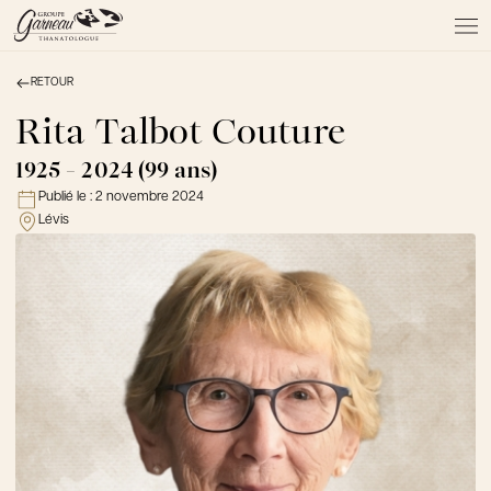
RETOUR
À PROPOS
NOS SERVICES
Rita Talbot Couture
NOS PRODUITS
1925 - 2024 (99 ans)
NOTRE ÉQUIPE
Publié le :
2 novembre 2024
NOS SALONS
Lévis
AVIS DE DÉCÈS
Actualités
FAQ et mythes
Liens utiles
Témoignages
Emplois
Dons