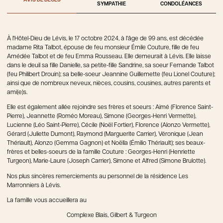
AVIS DE DÉCÈS
SYMPATHIE
CONDOLÉANCES
À l'Hôtel-Dieu de Lévis, le 17 octobre 2024, à l'âge de 99 ans, est décédée
madame Rita Talbot, épouse de feu monsieur Émile Couture, fille de feu
Amédée Talbot et de feu Emma Rousseau. Elle demeurait à Lévis. Elle laisse
dans le deuil sa fille Danielle, sa petite-fille Sandrine, sa soeur Fernande Talbot
(feu Philibert Drouin); sa belle-soeur Jeannine Guillemette (feu Lionel Couture);
ainsi que de nombreux neveux, nièces, cousins, cousines, autres parents et
ami(e)s.
Elle est également allée rejoindre ses frères et soeurs : Aimé (Florence Saint-
Pierre), Jeannette (Roméo Moreau), Simone (Georges-Henri Vermette),
Lucienne (Léo Saint-Pierre), Cécile (Noël Fortier), Florence (Alonzo Vermette),
Gérard (Juliette Dumont), Raymond (Marguerite Carrier), Véronique (Jean
Thériault), Alonzo (Gemma Gagnon) et Noëlla (Émilio Thériault); ses beaux-
frères et belles-soeurs de la famille Couture : Georges-Henri (Henriette
Turgeon), Marie-Laure (Joseph Carrier), Simone et Alfred (Simone Brulotte).
Nos plus sincères remerciements au personnel de la résidence Les
Marronniers à Lévis.
La famille vous accueillera au
Complexe Blais, Gilbert & Turgeon