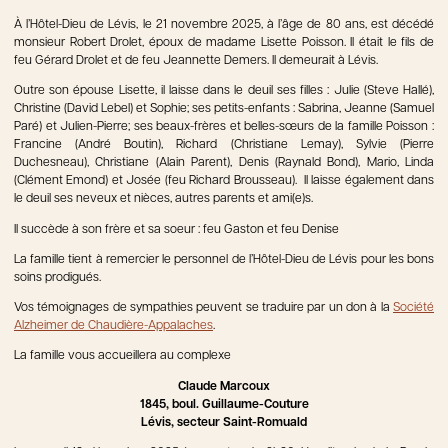
À l’Hôtel-Dieu de Lévis, le 21 novembre 2025, à l’âge de 80 ans, est décédé
monsieur Robert Drolet, époux de madame Lisette Poisson. Il était le fils de
feu Gérard Drolet et de feu Jeannette Demers. Il demeurait à Lévis.
Outre son épouse Lisette, il laisse dans le deuil ses filles : Julie (Steve Hallé),
Christine (David Lebel) et Sophie; ses petits-enfants : Sabrina, Jeanne (Samuel
Paré) et Julien-Pierre; ses beaux-frères et belles-sœurs de la famille Poisson :
Francine (André Boutin), Richard (Christiane Lemay), Sylvie (Pierre
Duchesneau), Christiane (Alain Parent), Denis (Raynald Bond), Mario, Linda
(Clément Emond) et Josée (feu Richard Brousseau). Il laisse également dans
le deuil ses neveux et nièces, autres parents et ami(e)s.
Il succède à son frère et sa soeur : feu Gaston et feu Denise
La famille tient à remercier le personnel de l’Hôtel-Dieu de Lévis pour les bons
soins prodigués.
Vos témoignages de sympathies peuvent se traduire par un don à la
Société
Alzheimer de Chaudière-Appalaches
.
La famille vous accueillera au complexe
Claude Marcoux
1845, boul. Guillaume-Couture
Lévis, secteur Saint-Romuald