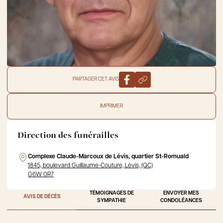
PARTAGER CET AVIS
IMPRIMER
Direction des funérailles
Complexe Claude-Marcoux de Lévis, quartier St-Romuald
1845, boulevard Guillaume-Couture, Lévis, (QC)
G6W 0R7
TÉMOIGNAGES DE
ENVOYER MES
AVIS DE DÉCÈS
SYMPATHIE
CONDOLÉANCES