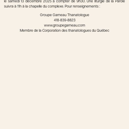
le samedi 13 décembre 2025 à compter de 9h30. Une liturgie de la Parole
suivra à 11h à la chapelle du complexe. Pour renseignements :
Groupe Garneau Thanatologue
418-839-8823
www.groupegarneau.com
Membre de la Corporation des thanatologues du Québec