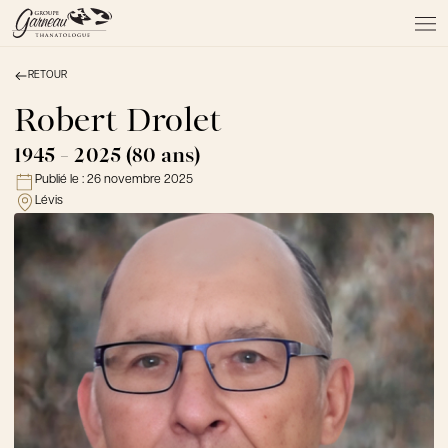
RETOUR
À PROPOS
NOS SERVICES
Robert Drolet
NOS PRODUITS
1945 - 2025 (80 ans)
NOTRE ÉQUIPE
Publié le :
26 novembre 2025
NOS SALONS
Lévis
AVIS DE DÉCÈS
Actualités
FAQ et mythes
Liens utiles
Témoignages
Emplois
Dons