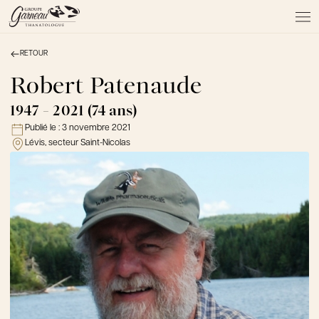
RETOUR
À PROPOS
NOS SERVICES
Robert Patenaude
NOS PRODUITS
1947 - 2021 (74 ans)
NOTRE ÉQUIPE
Publié le :
3 novembre 2021
NOS SALONS
Lévis, secteur Saint-Nicolas
AVIS DE DÉCÈS
Actualités
FAQ et mythes
Liens utiles
Témoignages
Emplois
Dons