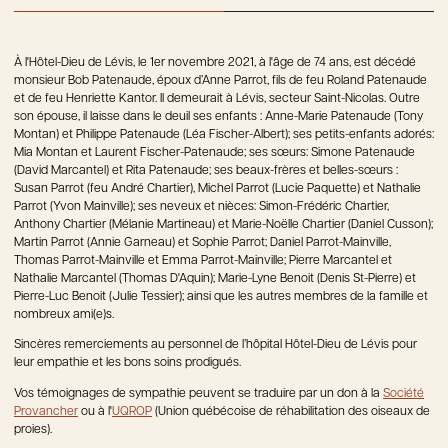
À l'Hôtel-Dieu de Lévis, le 1er novembre 2021, à l'âge de 74 ans, est décédé
monsieur Bob Patenaude, époux d’Anne Parrot, fils de feu Roland Patenaude
et de feu Henriette Kantor. Il demeurait à Lévis, secteur Saint-Nicolas. Outre
son épouse, il laisse dans le deuil ses enfants : Anne-Marie Patenaude (Tony
Montan) et Philippe Patenaude (Léa Fischer-Albert); ses petits-enfants adorés:
Mia Montan et Laurent Fischer-Patenaude; ses sœurs: Simone Patenaude
(David Marcantel) et Rita Patenaude; ses beaux-frères et belles-sœurs :
Susan Parrot (feu André Chartier), Michel Parrot (Lucie Paquette) et Nathalie
Parrot (Yvon Mainville); ses neveux et nièces: Simon-Frédéric Chartier,
Anthony Chartier (Mélanie Martineau) et Marie-Noëlle Chartier (Daniel Cusson);
Martin Parrot (Annie Garneau) et Sophie Parrot; Daniel Parrot-Mainville,
Thomas Parrot-Mainville et Emma Parrot-Mainville; Pierre Marcantel et
Nathalie Marcantel (Thomas D'Aquin); Marie-Lyne Benoit (Denis St-Pierre) et
Pierre-Luc Benoit (Julie Tessier); ainsi que les autres membres de la famille et
nombreux ami(e)s.
Sincères remerciements au personnel de l’hôpital Hôtel-Dieu de Lévis pour
leur empathie et les bons soins prodigués.
Vos témoignages de sympathie peuvent se traduire par un don à la
Société
Provancher
ou à l'
UQROP
(Union québécoise de réhabilitation des oiseaux de
proies).