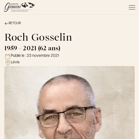
RETOUR
À PROPOS
NOS SERVICES
Roch Gosselin
NOS PRODUITS
1959 - 2021 (62 ans)
NOTRE ÉQUIPE
Publié le :
23 novembre 2021
NOS SALONS
Lévis
AVIS DE DÉCÈS
Actualités
FAQ et mythes
Liens utiles
Témoignages
Emplois
Dons