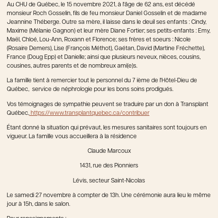
Au CHU de Québec, le 15 novembre 2021, à l'âge de 62 ans, est décédé
monsieur Roch Gosselin, fils de feu monsieur Daniel Gosselin et de madame
Jeannine Théberge. Outre sa mère, il laisse dans le deuil ses enfants : Cindy,
Maxime (Mélanie Gagnon) et leur mère Diane Fortier; ses petits-enfants : Emy,
Maël, Chloé, Lou-Ann, Roxann et Florence; ses frères et soeurs : Nicole
(Rosaire Demers), Lise (François Méthot), Gaétan, David (Martine Fréchette),
France (Doug Epp) et Danielle; ainsi que plusieurs neveux, nièces, cousins,
cousines, autres parents et de nombreux ami(e)s.
La famille tient à remercier tout le personnel du 7 ième de l'Hôtel-Dieu de
Québec, service de néphrologie pour les bons soins prodigués.
Vos témoignages de sympathie peuvent se traduire par un don à Transplant
Québec,
https://www.transplantquebec.ca/contribuer
Étant donné la situation qui prévaut, les mesures sanitaires sont toujours en
vigueur. La famille vous accueillera à la résidence
Claude Marcoux
1431, rue des Pionniers
Lévis, secteur Saint-Nicolas
Le samedi 27 novembre à compter de 13h. Une cérémonie aura lieu le même
jour à 15h, dans le salon.