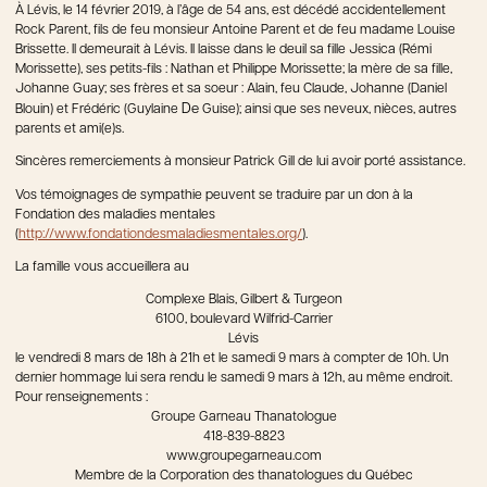
À Lévis, le 14 février 2019, à l’âge de 54 ans, est décédé accidentellement
Rock Parent, fils de feu monsieur Antoine Parent et de feu madame Louise
Brissette. Il demeurait à Lévis. Il laisse dans le deuil sa fille Jessica (Rémi
Morissette), ses petits-fils : Nathan et Philippe Morissette; la mère de sa fille,
Johanne Guay; ses frères et sa soeur : Alain, feu Claude, Johanne (Daniel
De
Blouin) et Frédéric (Guylaine
Guise); ainsi que ses neveux, nièces, autres
parents et ami(e)s.
Sincères remerciements à monsieur Patrick Gill de lui avoir porté assistance.
Vos témoignages de sympathie peuvent se traduire par un don à la
Fondation des maladies mentales
(
http://www.fondationdesmaladiesmentales.org/
).
La famille vous accueillera au
Complexe Blais, Gilbert & Turgeon
6100, boulevard Wilfrid-Carrier
Lévis
le vendredi 8 mars de 18h à 21h et le samedi 9 mars à compter de 10h. Un
dernier hommage lui sera rendu le samedi 9 mars à 12h, au même endroit.
Pour renseignements :
Groupe Garneau Thanatologue
418-839-8823
www.groupegarneau.com
Membre de la Corporation des thanatologues du Québec