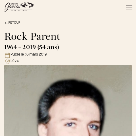
RETOUR
À PROPOS
NOS SERVICES
Rock Parent
NOS PRODUITS
1964 - 2019 (54 ans)
NOTRE ÉQUIPE
Publié le :
6 mars 2019
NOS SALONS
Lévis
AVIS DE DÉCÈS
Actualités
FAQ et mythes
Liens utiles
Témoignages
Emplois
Dons