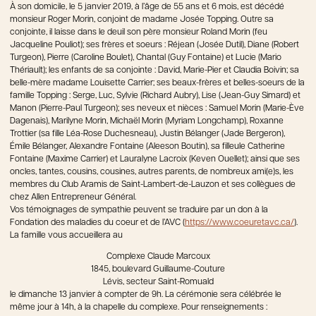
À son domicile, le 5 janvier 2019, à l’âge de 55 ans et 6 mois, est décédé
monsieur Roger Morin, conjoint de madame Josée Topping. Outre sa
conjointe, il laisse dans le deuil son père monsieur Roland Morin (feu
Jacqueline Pouliot); ses frères et soeurs : Réjean (Josée Dutil), Diane (Robert
Turgeon), Pierre (Caroline Boulet), Chantal (Guy Fontaine) et Lucie (Mario
Thériault); les enfants de sa conjointe : David, Marie-Pier et Claudia Boivin; sa
belle-mère madame Louisette Carrier; ses beaux-frères et belles-soeurs de la
famille Topping : Serge, Luc, Sylvie (Richard Aubry), Lise (Jean-Guy Simard) et
Manon (Pierre-Paul Turgeon); ses neveux et nièces : Samuel Morin (Marie-Ève
Dagenais), Marilyne Morin, Michaël Morin (Myriam Longchamp), Roxanne
Trottier (sa fille Léa-Rose Duchesneau), Justin Bélanger (Jade Bergeron),
Émile Bélanger, Alexandre Fontaine (Aleeson Boutin), sa filleule Catherine
Fontaine (Maxime Carrier) et Lauralyne Lacroix (Keven Ouellet); ainsi que ses
oncles, tantes, cousins, cousines, autres parents, de nombreux ami(e)s, les
membres du Club Aramis de Saint-Lambert-de-Lauzon et ses collègues de
chez Allen Entrepreneur Général.
Vos témoignages de sympathie peuvent se traduire par un don à la
Fondation des maladies du coeur et de l’AVC (
https://www.coeuretavc.ca/
).
La famille vous accueillera au
Complexe Claude Marcoux
1845, boulevard Guillaume-Couture
Lévis, secteur Saint-Romuald
le dimanche 13 janvier à compter de 9h. La cérémonie sera célébrée le
même jour à 14h, à la chapelle du complexe. Pour renseignements :