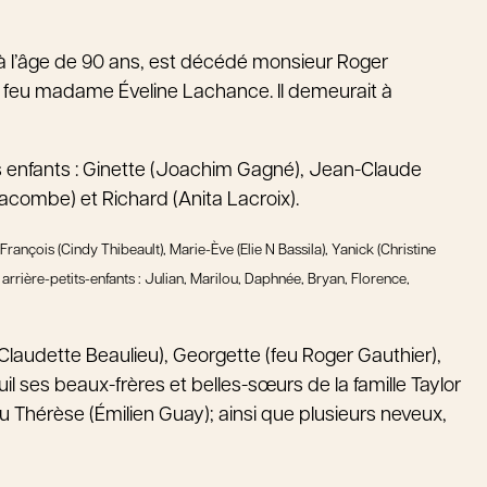
9, à l’âge de 90 ans, est décédé monsieur Roger
t de feu madame Éveline Lachance. Il demeurait à
 ses enfants : Ginette (Joachim Gagné), Jean-Claude
Lacombe) et Richard (Anita Lacroix).
ançois (Cindy Thibeault), Marie-Ève (Elie N Bassila), Yanick (Christine
s arrière-petits-enfants : Julian, Marilou, Daphnée, Bryan, Florence,
 (Claudette Beaulieu), Georgette (feu Roger Gauthier),
il ses beaux-frères et belles-sœurs de la famille Taylor
eu Thérèse (Émilien Guay); ainsi que plusieurs neveux,