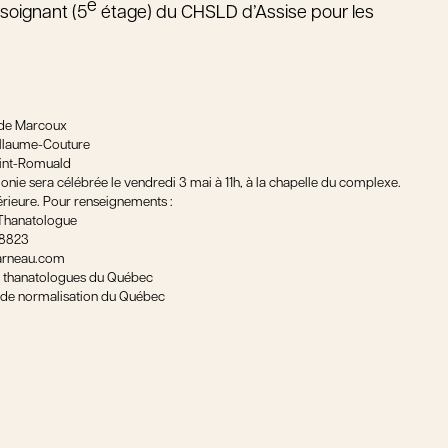
e
 soignant (5
étage) du CHSLD d’Assise pour les
de Marcoux
illaume-Couture
aint-Romuald
onie sera célébrée le vendredi 3 mai à 11h, à la chapelle du complexe.
érieure. Pour renseignements :
Thanatologue
-8823
rneau.com
 thanatologues du Québec
au de normalisation du Québec