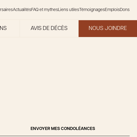
rsaires
Actualités
FAQ et mythes
Liens utiles
Témoignages
Emplois
Dons
ONS
AVIS DE DÉCÈS
NOUS JOINDRE
ENVOYER MES CONDOLÉANCES