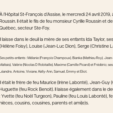
À l’Hôpital St-François d’Assise, le mercredi 24 avril 201
Roussin. Il était le fils de feu monsieur Cyrille Roussin e
Québec, secteur Ste-Foy.
Il laisse dans le deuil la mère de ses enfants Ida Taylor,
(Hélène Foisy), Louise (Jean-Luc Dion), Serge (Christine 
Ses petits-enfants : Mélanie (François Champoux), Bianka (Mathieu Roy), Jean-Fr
Maltais), Valérie (Nicolas D Robitaille), Maxime (Camille Picard) et Frédéric; se
Léandre, Antoine, Viviane, Kelly-Ann, Samuel, Emmy et Eliot.
Il était le frère de feu Maurice (Irène Labonté), Jean-Guy
Huguette (feu Rock Benoit). Il laisse également dans le deu
: Yvette (feu Noël Turgeon), Pauline (feu Louis Labonté), f
nièces, cousins, cousines, parents et ami(e)s.