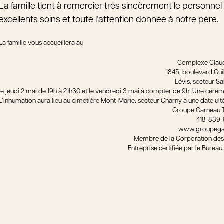
La famille tient à remercier très sincèrement le personnel
excellents soins et toute l’attention donnée à notre père.
La famille vous accueillera au
Complexe Clau
1845, boulevard Gu
Lévis, secteur S
le jeudi 2 mai de 19h à 21h30 et le vendredi 3 mai à compter de 9h. Une cérém
L’inhumation aura lieu au cimetière Mont-Marie, secteur Charny à une date ult
Groupe Garneau 
418-839
www.groupega
Membre de la Corporation des
Entreprise certifiée par le Bure