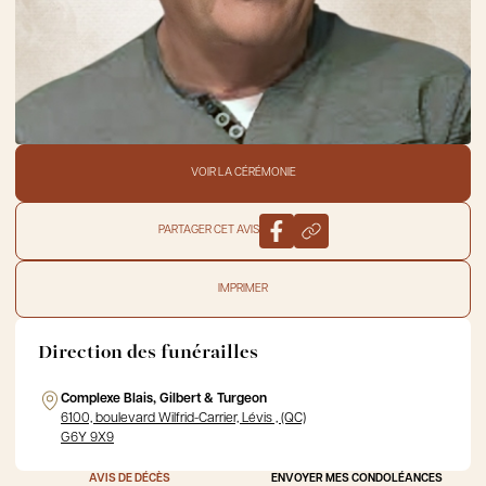
VOIR LA CÉRÉMONIE
PARTAGER CET AVIS
IMPRIMER
Direction des funérailles
Complexe Blais, Gilbert & Turgeon
6100, boulevard Wilfrid-Carrier, Lévis , (QC)
G6Y 9X9
AVIS DE DÉCÈS
ENVOYER MES CONDOLÉANCES