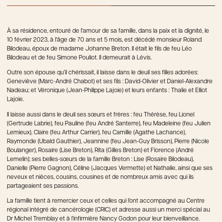
À sa résidence, entouré de l'amour de sa famille, dans la paix et la dignité, le
10 février 2023, à l'âge de 70 ans et 5 mois, est décédé monsieur Roland
Bilodeau, époux de madame Johanne Breton. Il était le fils de feu Léo
Bilodeau et de feu Simone Pouliot. Il demeurait à Lévis.
Outre son épouse qu’il chérissait, il laisse dans le deuil ses filles adorées:
Geneviève (Marc-André Chabot) et ses fils : David-Olivier et Daniel-Alexandre
Nadeau; et Véronique (Jean-Philippe Lajoie) et leurs enfants : Thalie et Elliot
Lajoie.
Il laisse aussi dans le deuil ses sœurs et frères : feu Thérèse, feu Lionel
(Gertrude Labrie), feu Pauline (feu André Santerre), feu Madeleine (feu Julien
Lemieux), Claire (feu Arthur Carrier), feu Camille (Agathe Lachance),
Raymonde (Ubald Gauthier), Jeannine (feu Jean-Guy Brisson), Pierre (Nicole
Boulanger), Rosaire (Lise Breton), Rita (Gilles Breton) et Florence (André
Lemelin); ses belles-sœurs de la famille Breton : Lise (Rosaire Bilodeau),
Danielle (Pierre Gagnon), Céline (Jacques Vermette) et Nathalie, ainsi que ses
neveux et nièces, cousins, cousines et de nombreux amis avec qui ils
partageaient ses passions.
La famille tient à remercier ceux et celles qui l’ont accompagné au Centre
régional intégré de cancérologie (CRIC) et adresse aussi un merci spécial au
Dr Michel Tremblay et à l’infirmière Nancy Godon pour leur bienveillance.