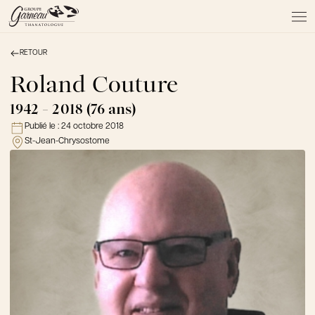
RETOUR
À PROPOS
NOS SERVICES
Roland Couture
NOS PRODUITS
1942 - 2018 (76 ans)
NOTRE ÉQUIPE
Publié le :
24 octobre 2018
NOS SALONS
St-Jean-Chrysostome
AVIS DE DÉCÈS
Actualités
FAQ et mythes
Liens utiles
Témoignages
Emplois
Dons