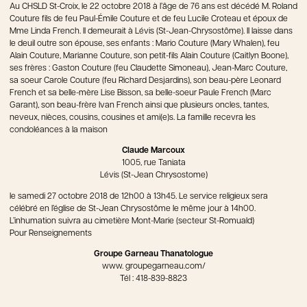
Au CHSLD St-Croix, le 22 octobre 2018 à l’âge de 76 ans est décédé M. Roland
Couture fils de feu Paul-Émile Couture et de feu Lucile Croteau et époux de
Mme Linda French. Il demeurait à Lévis (St-Jean-Chrysostôme). Il laisse dans
le deuil outre son épouse, ses enfants : Mario Couture (Mary Whalen), feu
Alain Couture, Marianne Couture, son petit-fils Alain Couture (Caitlyn Boone),
ses frères : Gaston Couture (feu Claudette Simoneau), Jean-Marc Couture,
sa soeur Carole Couture (feu Richard Desjardins), son beau-père Leonard
French et sa belle-mère Lise Bisson, sa belle-soeur Paule French (Marc
Garant), son beau-frère Ivan French ainsi que plusieurs oncles, tantes,
neveux, nièces, cousins, cousines et ami(e)s. La famille recevra les
condoléances à la maison
Claude Marcoux
1005, rue Taniata
Lévis (St-Jean Chrysostome)
le samedi 27 octobre 2018 de 12h00 à 13h45. Le service religieux sera
célébré en l’église de St-Jean Chrysostôme le même jour à 14h00.
L’inhumation suivra au cimetière Mont-Marie (secteur St-Romuald)
Pour Renseignements
Groupe Garneau Thanatologue
www. groupegarneau.com/
Tél : 418-839-8823