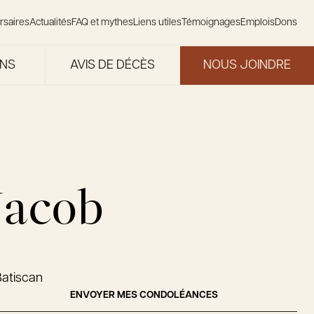
rsaires
Actualités
FAQ et mythes
Liens utiles
Témoignages
Emplois
Dons
ONS
AVIS DE DÉCÈS
NOUS JOINDRE
Jacob
Batiscan
ENVOYER MES CONDOLÉANCES