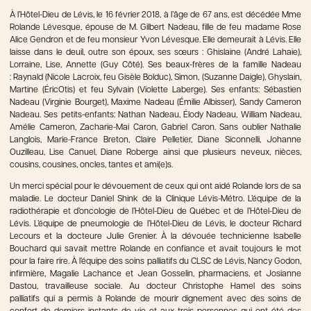
À l’Hôtel-Dieu de Lévis, le 16 février 2018, à l’âge de 67 ans, est décédée Mme
Rolande Lévesque, épouse de M. Gilbert Nadeau, fille de feu madame Rose
Alice Gendron et de feu monsieur Yvon Lévesque. Elle
demeurait
à Lévis. Elle
laisse dans le deuil, outre son époux, ses sœurs : Ghislaine (André
Lahaie
),
Lorraine, Lise, Annette (Guy Côté). Ses
beaux-frères
de la famille
Nadeau
:
Raynald (Nicole Lacroix, feu Gisèle Bolduc), Simon, (Suzanne Daigle), Ghyslain,
Martine (
Éric
Otis) et feu Sylvain (Violette Laberge)
.
Ses
enfants:
Sébastien
Nadeau (Virginie Bourget), Maxime Nadeau (Émilie
Albisser
), Sandy Cameron
Nadeau. Ses petits-
enfants:
Nathan Nadeau,
Élody
Nadeau, William Nadeau,
Amélie Cameron, Zacharie-Mai Caron, Gabriel Caron.
Sans oublier Nathalie
Langlois, Marie-France Breton, Claire Pelletier, Diane
Siconnelli
, Johanne
Ouzilleau
, Lise
Canuel
, Diane Roberge ainsi que plusieurs neveux, nièces,
cousins, cousines, oncles,
tantes
et ami(e)s.
Un merci spécial pour le dévouement de ceux qui ont aidé Rolande lors de sa
maladie. Le docteur Daniel Shink de la Clinique Lévis-Métro. L’équipe de la
radiothérapie et d’oncologie de l’Hôtel-Dieu de Québec et de l’Hôtel-Dieu de
Lévis. L’équipe de pneumologie de l’Hôtel-Dieu de Lévis, le docteur Richard
Lecours et la docteure Julie Grenier.
À
la dévouée technicienne Isabelle
Bouchard qui savait mettre Rolande en confiance et avait toujours le mot
pour la faire rire. À l’équipe des soins palliatifs du CLSC de Lévis, Nancy Godon,
infirmière, Magalie Lachance et Jean Gosselin, pharmaciens, et Josianne
Dastou, travailleuse sociale. Au docteur Christophe Hamel des soins
palliatifs qui a permis à Rolande de mourir dignement avec des soins de