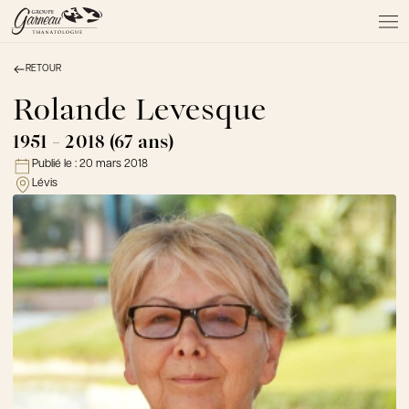
RETOUR
À PROPOS
NOS SERVICES
Rolande Levesque
NOS PRODUITS
1951 - 2018 (67 ans)
NOTRE ÉQUIPE
Publié le :
20 mars 2018
NOS SALONS
Lévis
AVIS DE DÉCÈS
Actualités
FAQ et mythes
Liens utiles
Témoignages
Emplois
Dons