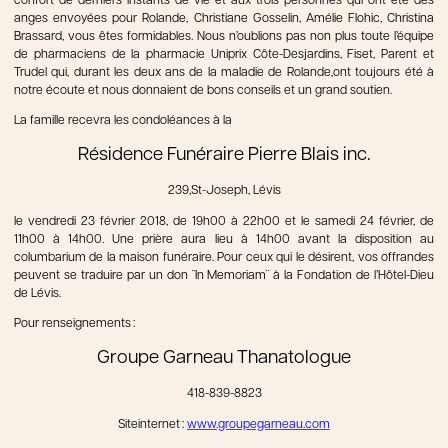
confort de derniers instants de vie et aux trois personnes qui ont été des
anges envoyées pour Rolande, Christiane Gosselin, Amélie Flohic, Christina
Brassard, vous êtes formidables. Nous n’oublions pas non plus toute l’équipe
de pharmaciens de la pharmacie Uniprix Côte-Desjardins, Fiset, Parent et
Trudel qui, durant les deux ans de la maladie de Rolande,ont toujours été à
notre écoute et nous donnaient de bons conseils et un grand soutien.
La famille recevra les condoléances à la
Résidence Funéraire Pierre Blais
inc.
239,St-Joseph, Lévis
le vendredi 23 février 2018, de 19h00 à 22h00 et le samedi 24 février, de
11h00 à 14h00.
Une prière aura lieu à 14h00 avant la disposition au
columbarium de la maison funéraire.
Pour ceux qui le désirent, vos offrandes
peuvent se traduire par un don ¨In
Memoriam
¨ à la Fondation de l’Hôtel-Dieu
de Lévis.
Pour renseignements :
Groupe Garneau Thanatologue
418-839-8823
Siteinternet :
www.groupegarneau.com