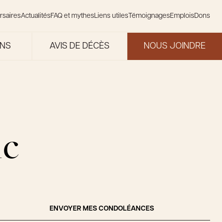
rsaires
Actualités
FAQ et mythes
Liens utiles
Témoignages
Emplois
Dons
ONS
AVIS DE DÉCÈS
NOUS JOINDRE
nc
ENVOYER MES CONDOLÉANCES