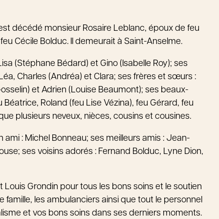
s, est décédé monsieur Rosaire Leblanc, époux de feu
e feu Cécile Bolduc. Il demeurait à Saint-Anselme.
), Lisa (Stéphane Bédard) et Gino (Isabelle Roy); ses
 Léa, Charles (Andréa) et Clara; ses frères et sœurs :
osselin) et Adrien (Louise Beaumont); ses beaux-
eu Béatrice, Roland (feu Lise Vézina), feu Gérard, feu
i que plusieurs neveux, nièces, cousins et cousines.
on ami : Michel Bonneau; ses meilleurs amis : Jean-
ouse; ses voisins adorés : Fernand Bolduc, Lyne Dion,
 Louis Grondin pour tous les bons soins et le soutien
famille, les ambulanciers ainsi que tout le personnel
nalisme et vos bons soins dans ses derniers moments.