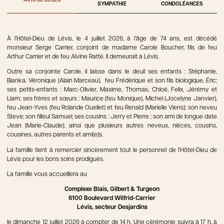
AVIS DE DÉCÈS
SYMPATHIE
CONDOLÉANCES
À l’Hôtel-Dieu de Lévis, le 4 juillet 2026, à l’âge de 74 ans, est décédé
monsieur Serge Carrier, conjoint de madame Carole Boucher, fils de feu
Arthur Carrier et de feu Alvine Ratté. Il demeurait à Lévis.
Outre sa conjointe Carole, il laisse dans le deuil ses enfants : Stéphanie,
Bianka, Véronique (Alain Marceau), feu Frédérique et son fils biologique, Éric;
ses petits-enfants : Marc-Olivier, Maxime, Thomas, Chloé, Felix, Jérémy et
Liam; ses frères et sœurs : Maurice (feu Monique), Michel (Jocelyne Janvier),
feu Jean-Yves (feu Rolande Ouellet) et feu Renald (Marielle Viens); son neveu
Steve; son filleul Samuel; ses cousins : Jerry et Pierre ; son ami de longue date
Jean (Marie-Claude); ainsi que plusieurs autres neveux, nièces, cousins,
cousines, autres parents et ami(e)s.
La famille tient à remercier sincèrement tout le personnel de l’Hôtel-Dieu de
Lévis pour les bons soins prodigués.
La famille vous accueillera au
Complexe Blais, Gilbert & Turgeon
6100 Boulevard Wilfrid-Carrier
Lévis, secteur Desjardins
le dimanche 12 juillet 2026 à compter de 14 h. Une cérémonie suivra à 17 h, à