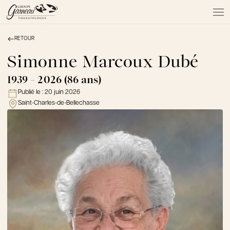
RETOUR
À PROPOS
NOS SERVICES
Simonne Marcoux Dubé
NOS PRODUITS
1939 - 2026 (86 ans)
NOTRE ÉQUIPE
Publié le :
20 juin 2026
NOS SALONS
Saint-Charles-de-Bellechasse
AVIS DE DÉCÈS
Actualités
FAQ et mythes
Liens utiles
Témoignages
Emplois
Dons