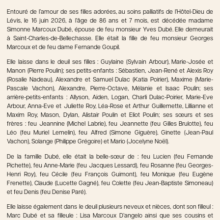
Entouré de l’amour de ses filles adorées, au soins palliatifs de l’Hôtel-Dieu de
Lévis, le 16 juin 2026, à l’âge de 86 ans et 7 mois, est décédée madame
Simonne Marcoux Dubé, épouse de feu monsieur Yves Dubé. Elle demeurait
à Saint-Charles-de-Bellechasse. Elle était la fille de feu monsieur Georges
Marcoux et de feu dame Fernande Goupil.
Elle laisse dans le deuil ses filles : Guylaine (Sylvain Arbour), Marie-Josée et
Manon (Pierre Poulin); ses petits-enfants : Sébastien, Jean-René et Alexis Roy
(Rosalie Nadeau), Alexandre et Samuel Dulac (Katia Poirier), Maxime (Marie-
Pascale Vachon), Alexandre, Pierre-Octave, Mélanie et Isaac Poulin; ses
arrière-petits-enfants : Allyson, Aiden, Logan, Charli Dulac-Poirier, Marie-Eve
Arbour, Anna-Eve et Juliette Roy, Léa-Rose et Arthur Guillemette, Lillianne et
Maxim Roy, Mason, Dylan, Alistair Poulin et Eliot Poulin; ses sœurs et ses
frères : feu Jeannine (Michel Labrie), feu Jeannette (feu Gilles Brulotte), feu
Léo (feu Muriel Lemelin), feu Alfred (Simone Giguère), Ginette (Jean-Paul
Vachon), Solange (Philippe Grégoire) et Mario (Jocelyne Noël).
De la famille Dubé, elle était la belle-sœur de : feu Lucien (feu Fernande
Pichette), feu Anne-Marie (feu Jacques Lessard), feu Rosanne (feu Georges-
Henri Roy), feu Cécile (feu François Guimont), feu Monique (feu Eugène
Frenette), Claude (Lucette Gagné), feu Colette (feu Jean-Baptiste Simoneau)
et feu Denis (feu Denise Paré).
Elle laisse également dans le deuil plusieurs neveux et nièces, dont son filleul :
Marc Dubé et sa filleule : Lisa Marcoux D’angelo ainsi que ses cousins et