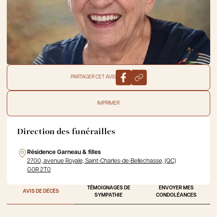
PARTAGER CET AVIS
IMPRIMER
Direction des funérailles
Résidence Garneau & filles
2700, avenue Royale, Saint-Charles-de-Bellechasse, (QC)
G0R 2T0
TÉMOIGNAGES DE
ENVOYER MES
AVIS DE DÉCÈS
SYMPATHIE
CONDOLÉANCES