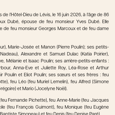
s de l’Hôtel-Dieu de Lévis, le 16 juin 2026, à l’âge de 86
x Dubé, épouse de feu monsieur Yves Dubé. Elle
 fille de feu monsieur Georges Marcoux et de feu dame
bour), Marie-Josée et Manon (Pierre Poulin); ses petits-
Nadeau), Alexandre et Samuel Dulac (Katia Poirier),
 Mélanie et Isaac Poulin; ses arrière-petits-enfants :
Arbour, Anna-Eve et Juliette Roy, Léa-Rose et Arthur
r Poulin et Eliot Poulin; ses sœurs et ses frères : feu
tte), feu Léo (feu Muriel Lemelin), feu Alfred (Simone
régoire) et Mario (Jocelyne Noël).
en (feu Fernande Pichette), feu Anne-Marie (feu Jacques
ile (feu François Guimont), feu Monique (feu Eugène
Baptiste Simoneau) et feu Denis (feu Denise Paré).