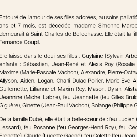
Entouré de l’amour de ses filles adorées, au soins palliatif
ans et 7 mois, est décédée madame Simonne Marcou
demeurait à Saint-Charles-de-Bellechasse. Elle était la
Fernande Goupil.
Elle laisse dans le deuil ses filles : Guylaine (Sylvain Ar
enfants : Sébastien, Jean-René et Alexis Roy (Rosalie 
Maxime (Marie-Pascale Vachon), Alexandre, Pierre-Octave,
Allyson, Aiden, Logan, Charli Dulac-Poirier, Marie-Eve 
Guillemette, Lillianne et Maxim Roy, Mason, Dylan, Alistai
Jeannine (Michel Labrie), feu Jeannette (feu Gilles Brulo
Giguère), Ginette (Jean-Paul Vachon), Solange (Philippe G
De la famille Dubé, elle était la belle-sœur de : feu Luci
Lessard), feu Rosanne (feu Georges-Henri Roy), feu Céc
Frenette), Claude (Lucette Gagné), feu Colette (feu Jean-