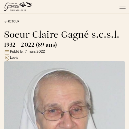
RETOUR
À PROPOS
NOS SERVICES
Soeur Claire Gagné s.c.s.l.
NOS PRODUITS
1932 - 2022 (89 ans)
NOTRE ÉQUIPE
Publié le :
7 mars 2022
NOS SALONS
Lévis
AVIS DE DÉCÈS
Actualités
FAQ et mythes
Liens utiles
Témoignages
Emplois
Dons