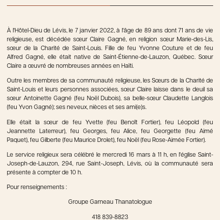
À l'Hôtel-Dieu de Lévis, le 7 janvier 2022, à l'âge de 89 ans dont 71 ans de vie
religieuse, est décédée sœur Claire Gagné, en religion sœur Marie-des-Lis,
sœur de la Charité de Saint-Louis. Fille de feu Yvonne Couture et de feu
Alfred Gagné, elle était native de Saint-Étienne-de-Lauzon, Québec. Sœur
Claire a œuvré de nombreuses années en Haïti.
Outre les membres de sa communauté religieuse, les Sœurs de la Charité de
Saint-Louis et leurs personnes associées, sœur Claire laisse dans le deuil sa
sœur Antoinette Gagné (feu Noël Dubois), sa belle-sœur Claudette Langlois
(feu Yvon Gagné); ses neveux, nièces et ses ami(e)s.
Elle était la sœur de feu Yvette (feu Benoît Fortier), feu Léopold (feu
Jeannette Laterreur), feu Georges, feu Alice, feu Georgette (feu Aimé
Paquet), feu Gilberte (feu Maurice Drolet), feu Noël (feu Rose-Aimée Fortier).
Le service religieux sera célébré le mercredi 16 mars à 11 h, en l'église Saint-
Joseph-de-Lauzon, 294, rue Saint-Joseph, Lévis, où la communauté sera
présente à compter de 10 h.
Pour renseignements :
Groupe Garneau Thanatologue
418 839-8823