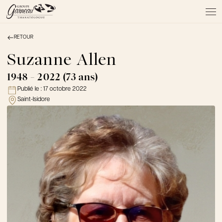
RETOUR
À PROPOS
NOS SERVICES
Suzanne Allen
NOS PRODUITS
1948 - 2022 (73 ans)
NOTRE ÉQUIPE
Publié le :
17 octobre 2022
NOS SALONS
Saint-Isidore
AVIS DE DÉCÈS
Actualités
FAQ et mythes
Liens utiles
Témoignages
Emplois
Dons