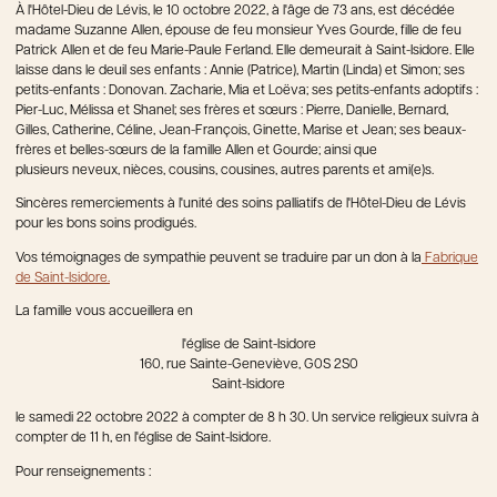
À l'Hôtel-Dieu de Lévis, le 10 octobre 2022, à l'âge de 73 ans, est décédée
madame Suzanne Allen, épouse de feu monsieur Yves Gourde, fille de feu
Patrick Allen et de feu Marie-Paule Ferland. Elle demeurait à Saint-Isidore. Elle
laisse dans le deuil ses enfants : Annie (Patrice), Martin (Linda) et Simon; ses
petits-enfants : Donovan. Zacharie, Mia et Loëva; ses petits-enfants adoptifs :
Pier-Luc, Mélissa et Shanel; ses frères et sœurs : Pierre, Danielle, Bernard,
Gilles, Catherine, Céline, Jean-François, Ginette, Marise et Jean; ses beaux-
frères et belles-sœurs de la famille Allen et Gourde; ainsi que
plusieurs neveux, nièces, cousins, cousines, autres parents et ami(e)s.
Sincères remerciements à l'unité des soins palliatifs de l'Hôtel-Dieu de Lévis
pour les bons soins prodigués.
Vos témoignages de sympathie peuvent se traduire par un don à la
Fabrique
de Saint-Isidore.
La famille vous accueillera en
l'église de Saint-Isidore
160, rue Sainte-Geneviève, G0S 2S0
Saint-Isidore
le samedi 22 octobre 2022 à compter de 8 h 30. Un service religieux suivra à
compter de 11 h, en l'église de Saint-Isidore.
Pour renseignements :