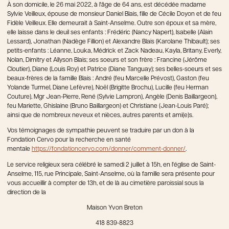
À son domicile, le 26 mai 2022, à l'âge de 64 ans, est décédée madame
Sylvie Veilleux, épouse de monsieur Daniel Blais, fille de Cécile Doyon et de feu
Fidèle Veilleux. Elle demeurait à Saint-Anselme. Outre son époux et sa mère,
elle laisse dans le deuil ses enfants : Frédéric (Nancy Napert), Isabelle (Alain
Lessard), Jonathan (Nadège Fillion) et Alexandre Blais (Karolane Thibault); ses
petits-enfants : Léanne, Louka, Médrick et Zack Nadeau, Kayla, Britany, Everly,
Nolan, Dimitry et Allyson Blais; ses soeurs et son frère : Francine (Jérôme
Cloutier), Diane (Louis Roy) et Patrice (Diane Tanguay); ses belles-soeurs et ses
beaux-frères de la famille Blais : André (feu Marcelle Prévost), Gaston (feu
Yolande Turmel, Diane Lefèvre), Noël (Brigitte Brochu), Lucille (feu Herman
Couture), Mgr Jean-Pierre, René (Sylvie Lampron), Angèle (Denis Baillargeon),
feu Mariette, Ghislaine (Bruno Baillargeon) et Christiane (Jean-Louis Paré);
ainsi que de nombreux neveux et nièces, autres parents et ami(e)s.
Vos témoignages de sympathie peuvent se traduire par un don à la
Fondation Cervo pour la recherche en santé
mentale
https://fondationcervo.com/donner/comment-donner/
.
Le service religieux sera célébré le samedi 2 juillet à 15h, en l'église de Saint-
Anselme, 115, rue Principale, Saint-Anselme, où la famille sera présente pour
vous accueillir à compter de 13h, et de là au cimetière paroissial sous la
direction de la
Maison Yvon Breton
418 839-8823