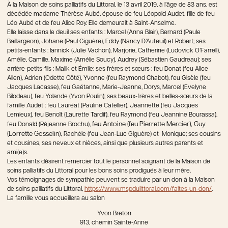
À la Maison de soins palliatifs du Littoral, le 13 avril 2019, à l’âge de 83 ans, est
décédée madame Thérèse Aubé, épouse de feu Léopold Audet, fille de feu
Léo Aubé et de feu Alice Roy. Elle demeurait à Saint-Anselme.
Elle laisse dans le deuil ses enfants : Marcel (Anna Blair), Bernard (Paule
Baillargeon), Johane (Paul Giguère), Eddy (Nancy D’Auteuil) et Robert; ses
petits-enfants : Iannick (Julie Vachon), Marjorie, Catherine (Ludovick O’Farrell),
Amélie, Camille, Maxime (Amélie Soucy), Audrey (Sébastien Gaudreau); ses
arrière-petits-fils : Malik et Émile; ses frères et sœurs : feu Donat (feu Alice
Allen), Adrien (Odette Côté), Yvonne (feu Raymond Chabot), feu Gisèle (feu
Jacques Lacasse), feu Gaétanne, Marie-Jeanne, Dorys, Marcel (Evelyne
Bilodeau), feu Yolande (Yvon Poulin); ses beaux-frères et belles-sœurs de la
famille Audet : feu Lauréat (Pauline Catellier), Jeannette (feu Jacques
Lemieux), feu Benoît (Laurette Tardif), feu Raymond (feu Jeannine Bourassa),
feu Antoine (feu Pierrette Mercier), Guy
feu Donald (Réjeanne Brochu),
(Lorrette Gosselin),
Rachèle (feu Jean-Luc Giguère) et Monique; ses cousins
et cousines, ses neveux et nièces, ainsi que plusieurs autres parents et
ami(e)s.
Les enfants désirent remercier tout le personnel soignant de la Maison de
soins palliatifs du Littoral pour les bons soins prodigués à leur mère.
Vos témoignages de sympathie peuvent se traduire par un don à la Maison
de soins palliatifs du Littoral,
https://www.mspdulittoral.com/faites-un-don/
.
La famille vous accueillera au salon
Yvon Breton
913, chemin Sainte-Anne