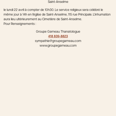
Saint-Anselme
le lundi 22 avril à compter de 10h30. Le service religieux sera célébré le
même jour à 14h en l’église de Saint-Anselme, 115 rue Principale. L’inhumation
aura lieu ultérieurement au Cimetière de Saint-Anselme.
Pour Renseignements :
Groupe Garneau Thanatologue
418 839-8823
sympathie@groupegarneau.com
www.groupegarneau.com