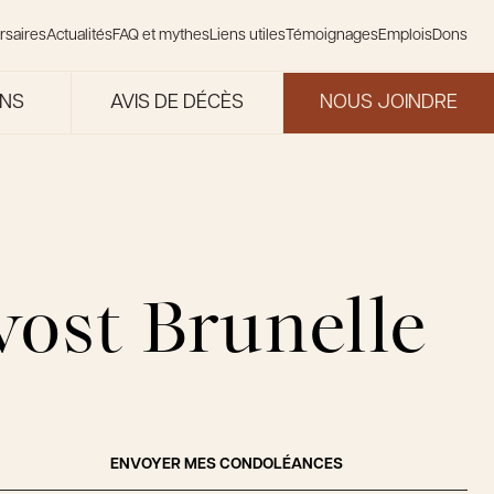
rsaires
Actualités
FAQ et mythes
Liens utiles
Témoignages
Emplois
Dons
ONS
AVIS DE DÉCÈS
NOUS JOINDRE
vost Brunelle
ENVOYER MES CONDOLÉANCES