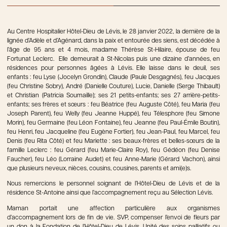
Au Centre Hospitalier Hôtel-Dieu de Lévis, le 28 janvier 2022, la dernière de la
lignée d’Adèle et d’Agénard, dans la paix et entourée des siens, est décédée à
l’âge de 95 ans et 4 mois, madame Thérèse St-Hilaire, épouse de feu
Fortunat Leclerc. Elle demeurait à St-Nicolas puis une dizaine d’années, en
résidences pour personnes âgées à Lévis. Elle laisse dans le deuil, ses
enfants : feu Lyse (Jocelyn Grondin), Claude (Paule Desgagnés), feu Jacques
(feu Christine Sobry), André (Danielle Couture), Lucie, Danielle (Serge Thibault)
et Christian (Patricia Soumaille); ses 21 petits-enfants; ses 27 arrière-petits-
enfants; ses frères et sœurs : feu Béatrice (feu Auguste Côté), feu Maria (feu
Joseph Parent), feu Welly (feu Jeanne Huppé), feu Télesphore (feu Simone
Morin), feu Germaine (feu Léon Fontaine), feu Jeanne (feu Paul-Émile Boutin),
feu Henri, feu Jacqueline (feu Eugène Fortier), feu Jean-Paul, feu Marcel, feu
Denis (feu Rita Côté) et feu Mariette : ses beaux-frères et belles-sœurs de la
famille Leclerc : feu Gérard (feu Marie-Claire Roy), feu Gédéon (feu Denise
Faucher), feu Léo (Lorraine Audet) et feu Anne-Marie (Gérard Vachon), ainsi
que plusieurs neveux, nièces, cousins, cousines, parents et ami(e)s.
Nous remercions le personnel soignant de l’Hôtel-Dieu de Lévis et de la
résidence St-Antoine ainsi que l’accompagnement reçu au Sélection Lévis.
Maman portait une affection particulière aux organismes
d’accompagnement lors de fin de vie. SVP, compenser l’envoi de fleurs par
un don à la Fondation de l’Hôtel-Dieu de Lévis, Unité des soins palliatifs ou