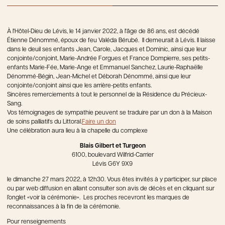
À l'Hôtel-Dieu de Lévis, le 14 janvier 2022, à l'âge de 86 ans, est décédé
Étienne Dénommé, époux de feu Valéda Bérubé. Il demeurait à Lévis. Il laisse
dans le deuil ses enfants Jean, Carole, Jacques et Dominic, ainsi que leur
conjointe/conjoint, Marie-Andrée Forgues et France Dompierre, ses petits-
enfants Marie-Fée, Marie-Ange et Emmanuel Sanchez, Laurie-Raphaëlle
Dénommé-Bégin, Jean-Michel et Déborah Dénommé, ainsi que leur
conjointe/conjoint ainsi que les arrière-petits enfants.
Sincères remerciements à tout le personnel de la Résidence du Précieux-
Sang.
Vos témoignages de sympathie peuvent se traduire par un don à la Maison
de soins palliatifs du Littoral.
Faire un don
Une célébration aura lieu à la chapelle du complexe
Blais Gilbert et Turgeon
6100, boulevard Wilfrid-Carrier
Lévis G6Y 9X9
le dimanche 27 mars 2022, à 12h30. Vous êtes invités à y participer, sur place
ou par web diffusion en allant consulter son avis de décès et en cliquant sur
l’onglet «voir la cérémonie». Les proches recevront les marques de
reconnaissances à la fin de la cérémonie.
Pour renseignements