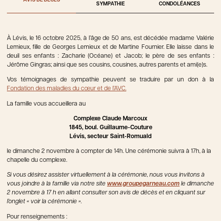
AVIS DE DÉCÈS
SYMPATHIE
CONDOLÉANCES
À Lévis, le 16 octobre 2025, à l’âge de 50 ans, est décédée madame Valérie
Lemieux, fille de Georges Lemieux et de Martine Fournier. Elle laisse dans le
deuil ses enfants : Zacharie (Océane) et Jacob; le père de ses enfants :
Jérôme Gingras; ainsi que ses cousins, cousines, autres parents et ami(e)s.
Vos témoignages de sympathie peuvent se traduire par un don à la
Fondation des maladies du cœur et de l’AVC.
La famille vous accueillera au
Complexe Claude Marcoux
1845, boul. Guillaume-Couture
Lévis, secteur Saint-Romuald
le dimanche 2 novembre à compter de 14h. Une cérémonie suivra à 17h, à la
chapelle du complexe.
Si vous désirez assister virtuellement à la cérémonie, nous vous invitons à
vous joindre à la famille via notre site
www.groupegarneau.com
le dimanche
2 novembre à 17 h en allant consulter son avis de décès et en cliquant sur
l’onglet « voir la cérémonie ».
Pour renseignements :