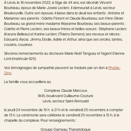
À Lévis, le 18 novembre 2022, à l'âge de 44 ans, est décédé Vincent
Bourbeau, époux de Marie-Josée Leclerc. Il demeurait à Lévis, secteur
Breakeyville. Outre son épouse, il laisse dans le deuil ses enfants : Antoine et
Marianne; ses parents : Odette Florent et Claude Bourbeau; son frère Olivier
Bourbeau; sa grand-mère madame Réjeanne Bourbeau; ses beaux-parents :
Colette et Pierre Leclerc; ses beaux-frères et belles-soeurs : Stéphane Leclerc
(Karyne Belleau) et Karine Leclerc (Thierry Demers); ses neveux et nièces :
Edouard, Alycia, Jimmy, Elodie, Adèle et Arthur; ainsi que ses oncles, tantes,
cousins, cousines.
Sincères remerciements au docteure Marie-Noël Tanguay et l'agent Etienne
Lord (matricule 625).
Vos témoignages de sympathie peuvent se traduire par un don à
Phobie-
Zéro
.
La famille vous accueillera au
Complexe Claude Marcoux
1845, boulevard Guillaume-Couture
Lévis, secteur Saint-Romuald
le jeudi 24 novembre de 19 h à 21 h et le vendredi 25 novembre à compter
de 13 h. La cérémonie sera célébrée le vendredi 25 novembre à 15 h, à la
chapelle du complexe. Pour renseignements :
Groupe Garneau Thanatologue