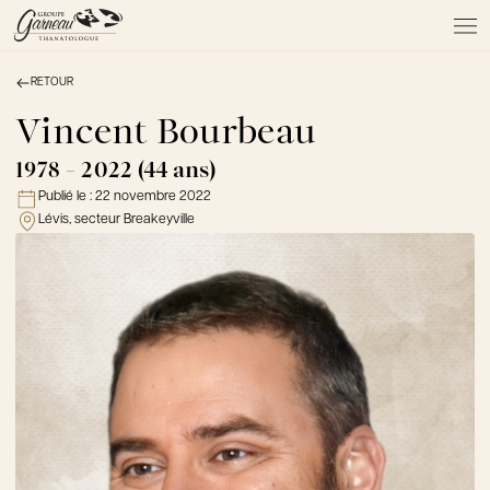
RETOUR
À PROPOS
NOS SERVICES
Vincent Bourbeau
NOS PRODUITS
1978 - 2022 (44 ans)
NOTRE ÉQUIPE
Publié le :
22 novembre 2022
NOS SALONS
Lévis, secteur Breakeyville
AVIS DE DÉCÈS
Actualités
FAQ et mythes
Liens utiles
Témoignages
Emplois
Dons