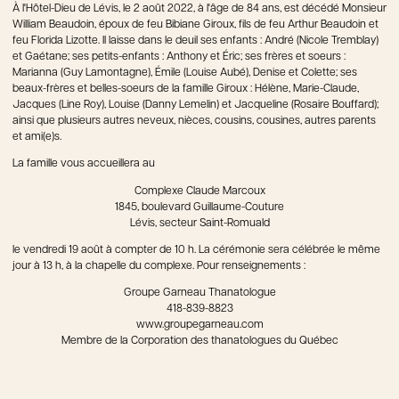
À l'Hôtel-Dieu de Lévis, le 2 août 2022, à l'âge de 84 ans, est décédé Monsieur
William Beaudoin, époux de feu Bibiane Giroux, fils de feu Arthur Beaudoin et
feu Florida Lizotte. Il laisse dans le deuil ses enfants : André (Nicole Tremblay)
et Gaétane; ses petits-enfants : Anthony et Éric; ses frères et soeurs :
Marianna (Guy Lamontagne), Émile (Louise Aubé), Denise et Colette; ses
beaux-frères et belles-soeurs de la famille Giroux : Hélène, Marie-Claude,
Jacques (Line Roy), Louise (Danny Lemelin) et Jacqueline (Rosaire Bouffard);
ainsi que plusieurs autres neveux, nièces, cousins, cousines, autres parents
et ami(e)s.
La famille vous accueillera au
Complexe Claude Marcoux
1845, boulevard Guillaume-Couture
Lévis, secteur Saint-Romuald
le vendredi 19 août à compter de 10 h. La cérémonie sera célébrée le même
jour à 13 h, à la chapelle du complexe. Pour renseignements :
Groupe Garneau Thanatologue
418-839-8823
www.groupegarneau.com
Membre de la Corporation des thanatologues du Québec