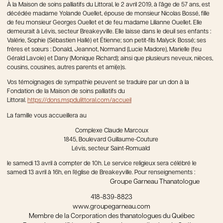
À la Maison de soins palliatifs du Littoral, le 2 avril 2019, à l’âge de 57 ans, est
décédée madame Yolande Ouellet, épouse de monsieur Nicolas Bossé, fille
de feu monsieur Georges Ouellet et de feu madame Lilianne Ouellet. Elle
demeurait à Lévis, secteur Breakeyville. Elle laisse dans le deuil ses enfants :
Valérie, Sophie (Sébastien Hallé) et Étienne; son petit-fils Malyck Bossé; ses
frères et sœurs : Donald, Jeannot, Normand (Lucie Madore), Marielle (feu
Gérald Lavoie) et Dany (Monique Richard); ainsi que plusieurs neveux, nièces,
cousins, cousines, autres parents et ami(e)s.
Vos témoignages de sympathie peuvent se traduire par un don à la
Fondation de la Maison de soins palliatifs du
Littoral.
https://dons.mspdulittoral.com/accueil
La famille vous accueillera au
Complexe Claude Marcoux
1845, Boulevard Guillaume-Couture
Lévis, secteur Saint-Romuald
le samedi 13 avril à compter de 10h. Le service religieux sera célébré le
samedi 13 avril à 16h, en l’église de Breakeyville. Pour renseignements :
Groupe Garneau Thanatologue
418-839-8823
www.groupegarneau.com
Membre de la Corporation des thanatologues du Québec