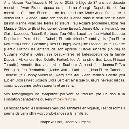
À la Maison Paul-Triquet, le 14 février 2022, à l'âge de 87 ans, est décédé
monsieur Yvan Bisson, époux de madame Georgia Dupuis, fils de feu
monsieur Onésime Bisson et de feu madame Marie-Anna Fréchette. Il
demeurait à Québec. Outre son épouse, il laisse dans le deuil son fils Marc
Bisson (Karine Arial); ses frères et sœurs : feu Rosaire (Adrienne Babin), feu
Maurice (Gilberte Blais), feu Lionel (Céline Bisson), Denise (Michel Ferland), feu
Claire (Jacques Robert), Gertrude (feu Gilles Lapointe), feu Michel (Lucette
Dupuis), feu Pierre (Lisette Dubois), Pierrette (Nicole Tremblay), Lise (feu Pierre
McGrath), Lisette, Gaétane (Gilles St-Onge), Yves (Line Bilodeau) et feu Yvette
(Gérald Breton); les enfants de son épouse : Daniel Pichette (Louise) et
Guylaine Pichette (Gilles); ses beaux-frères et belles-sœurs de la famille
Dupuis : Alexandre (feu Colette Fortier), feu Armandine (feu Louis-Philippe
Turcotte), Annette (feu Jean-Marie Rouleau), Armand (feu Jeanne-D ’Arc
Bélanger), feu Bernadette (André Alain), Lucienne (Jean-Pierre Turcotte),
Thérèse (feu Jonny Villemure), Marguerite (feu Jean Bernier), Colette (feu
Lucien Gosselin) et Joseph (Lydia Bercier); ainsi que plusieurs neveux, nièces,
cousins, cousines, autres parents et ami(e )s.
Vos témoignages de sympathie peuvent se traduire par un don à la
Fondation canadienne du Rein.
https://rein.ca/
En respect avec les nouvelles mesures sanitaires en vigueur
,
il est désormais
permis de venir offrir vos condoléances à la famille au
Complexe Blais, Gilbert & Turgeon