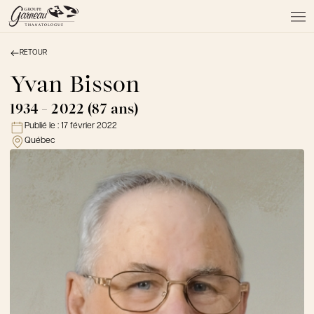
RETOUR
À PROPOS
NOS SERVICES
Yvan Bisson
NOS PRODUITS
1934 - 2022 (87 ans)
NOTRE ÉQUIPE
Publié le :
17 février 2022
NOS SALONS
Québec
AVIS DE DÉCÈS
Actualités
FAQ et mythes
Liens utiles
Témoignages
Emplois
Dons