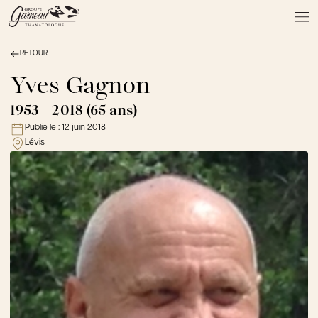
RETOUR
À PROPOS
NOS SERVICES
Yves Gagnon
NOS PRODUITS
1953 - 2018 (65 ans)
NOTRE ÉQUIPE
Publié le :
12 juin 2018
NOS SALONS
Lévis
AVIS DE DÉCÈS
Actualités
FAQ et mythes
Liens utiles
Témoignages
Emplois
Dons