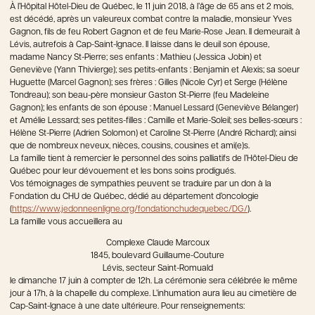
À l’Hôpital Hôtel-Dieu de Québec, le 11 juin 2018, à l’âge de 65 ans et 2 mois,
est décédé, après un valeureux combat contre la maladie, monsieur Yves
Gagnon, fils de feu Robert Gagnon et de feu Marie-Rose Jean. Il demeurait à
Lévis, autrefois à Cap-Saint-Ignace. Il laisse dans le deuil son épouse,
madame Nancy St-Pierre; ses enfants : Mathieu (Jessica Jobin) et
Geneviève (Yann Thivierge); ses petits-enfants : Benjamin et Alexis; sa soeur
Huguette (Marcel Gagnon); ses frères : Gilles (Nicole Cyr) et Serge (Hélène
Tondreau); son beau-père monsieur Gaston St-Pierre (feu Madeleine
Gagnon); les enfants de son épouse : Manuel Lessard (Geneviève Bélanger)
et Amélie Lessard; ses petites-filles : Camille et Marie-Soleil; ses belles-sœurs :
Hélène St-Pierre (Adrien Solomon) et Caroline St-Pierre (André Richard); ainsi
que de nombreux neveux, nièces, cousins, cousines et ami(e)s.
La famille tient à remercier le personnel des soins palliatifs de l’Hôtel-Dieu de
Québec pour leur dévouement et les bons soins prodigués.
Vos témoignages de sympathies peuvent se traduire par un don à la
Fondation du CHU de Québec, dédié au département d’oncologie
(
https://www.jedonneenligne.org/fondationchudequebec/DG/
).
La famille vous accueillera au
Complexe Claude Marcoux
1845, boulevard Guillaume-Couture
Lévis, secteur Saint-Romuald
le dimanche 17 juin à compter de 12h. La cérémonie sera célébrée le même
jour à 17h, à la chapelle du complexe. L’inhumation aura lieu au cimetière de
Cap-Saint-Ignace à une date ultérieure. Pour renseignements: