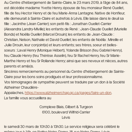
Au Centre d’hébergement de Sainte-Claire, le 23 mars 2019, à l’âge de 84 ans,
est décédée madame Yvette Henry, épouse de feu monsieur René Ouellet,
fille de feu Hector Henry et de feu Marie-Anna Lantagne. Native de Honfleur,
elle demeurait à Sainte-Claire et autrefois à Lévis. Elle laisse dans le deuil sa
fille : Jacinthe (Jean Carrier); son petit-fils : Jonathan Ouellet-Carrier
(Alexandra Landry-Miville); les enfants de René : Jean-Claude Ouellet (Murielle
Bonds) et Noëlla Ouellet (Marcel Drouin); les enfants de Jean-Claude :
Christian, Nelson, Nathalie et David Ouellet; les enfants de Noëlla : Mireille et
Julie Drouin, leur conjoint(e) et leurs enfants; ses frères, soeur et belles-
soeurs : Laval Henry (Monique Hébert), Yolande Brisson (feu Gabriel Henry),
feu Claude Henry (feu Thérèse Asselin), feu Sr Rachel Henry, feu Sr Marie-
Marthe Henry et feu Sr Rollande Henry; ainsi que ses neveux et nièces, autres
parents et ami(e)s.
Sincères remerciements au personnel du Centre d’hébergement de Sainte-
Claire pour les bons soins prodigués et leur professionnalisme.
Vos témoignages de sympathie peuvent se traduire par un don à la Société
Alzheimer Chaudière-
Appalaches,
https://www.alzheimerchap.qc.ca/pages/faire-un-don
.
La famille vous accueillera au
Complexe Blais, Gilbert & Turgeon
6100, boulevard Wilfrid-Carrier
Lévis
le samedi 30 mars de 10h30 à 13h30. Le service religieux sera célébré le