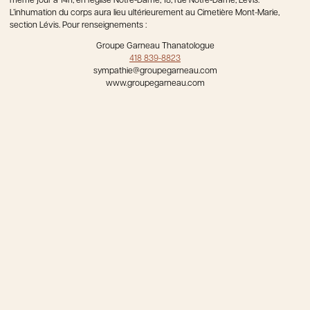
même jour à 14h, en l’église Notre-Dame, 18, rue Notre-Dame, Lévis.
L’inhumation du corps aura lieu ultérieurement au Cimetière Mont-Marie,
section Lévis. Pour renseignements :
Groupe Garneau Thanatologue
418 839-8823
sympathie@groupegarneau.com
www.groupegarneau.com