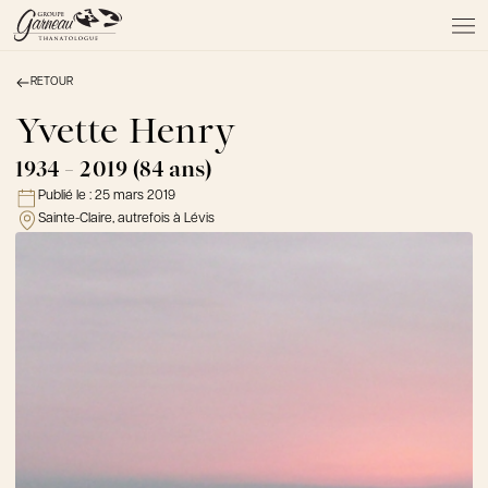
RETOUR
À PROPOS
NOS SERVICES
Yvette Henry
NOS PRODUITS
1934 - 2019 (84 ans)
NOTRE ÉQUIPE
Publié le :
25 mars 2019
NOS SALONS
Sainte-Claire, autrefois à Lévis
AVIS DE DÉCÈS
Actualités
FAQ et mythes
Liens utiles
Témoignages
Emplois
Dons