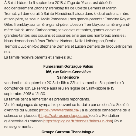
À Saint-Isidore, le 6 septembre 2018, à l’âge de 16 ans, est décédé
accidentellement Zachary Tremblay, fils de Colette Demers et Martin
Tremblay. Il demeurait à Sainte-Hénédine. Il laisse dans le deuil outre sa mère
et son père, sa soeur : Molie Pomerleau; ses grands-parents : Francine Roy et
Gilles Tremblay; son arrière-grand-père : Joseph Tremblay; son arrière-grand-
mère : Marie-Anne Carbonneau; ses oncles et tantes, grands-oncles et
grandes-tantes; ses cousins et cousines ainsi que ses nombreux amis(es).
Nous demandons à feus Thérèse Nadeau, Nellie Hethrington, Denise
Tremblay, Lucien Roy, Stéphane Demers et Lucien Demers de l’accueillir parmi
eux.
La famille recevra parents et amis(es) au:
Funérarium Gonzague Valois
166, rue Sainte-Geneviève
Saint-Isidore
vendredi le 14 septembre 2018 de 19h à 22h et samedi le 15 septembre à
compter de 10h. Le service aura lieu en l’église de Saint-Isidore le 15
septembre 2018 à 12h30.
La famille tient à remercier les premiers répondants.
Vos témoignages de sympathie peuvent se traduire par un don à la Société
d’Arthrite du Québec (
https://www.arthrite.ca/
), à la Société canadienne de la
sclérose en plaques (
https://scleroseenplaques.ca/
) ou à la Fondation
québécoise du cancer (
https://fqc.qc.ca/fr/donnez/faites-un-don
). Pour
renseignements :
Groupe Garneau Thanatologue