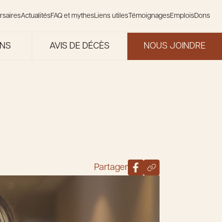
rsaires
Actualités
FAQ et mythes
Liens utiles
Témoignages
Emplois
Dons
ONS
AVIS DE DÉCÈS
NOUS JOINDRE
Partager