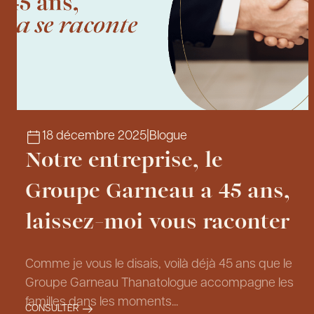
18 décembre 2025
|
Blogue
Notre entreprise, le
Groupe Garneau a 45 ans,
laissez-moi vous raconter
Comme je vous le disais, voilà déjà 45 ans que le
Groupe Garneau Thanatologue accompagne les
familles dans les moments...
CONSULTER