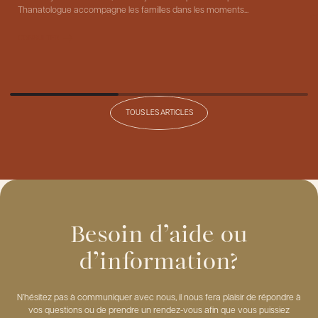
Thanatologue accompagne les familles dans les moments...
C
CONSULTER
TOUS LES ARTICLES
Besoin d’aide ou
d’information?
N’hésitez pas à communiquer avec nous, il nous fera plaisir de répondre à
vos questions ou de prendre un rendez-vous afin que vous puissiez