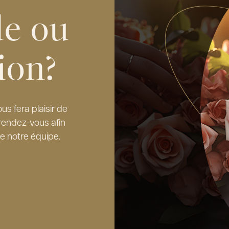
de ou
ion?
s fera plaisir de
rendez-vous afin
e notre équipe.