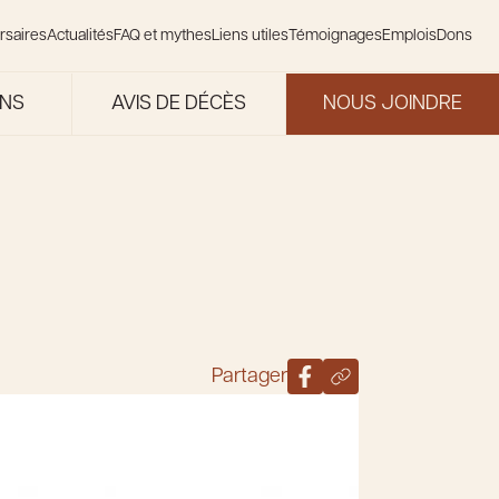
rsaires
Actualités
FAQ et mythes
Liens utiles
Témoignages
Emplois
Dons
ONS
AVIS DE DÉCÈS
NOUS JOINDRE
Partager