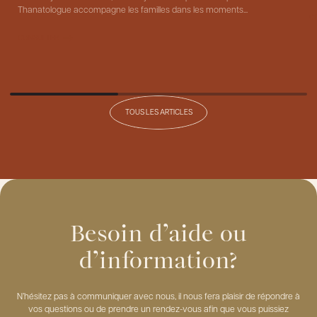
Thanatologue accompagne les familles dans les moments...
C
CONSULTER
TOUS LES ARTICLES
Besoin d’aide ou
d’information?
N’hésitez pas à communiquer avec nous, il nous fera plaisir de répondre à
vos questions ou de prendre un rendez-vous afin que vous puissiez